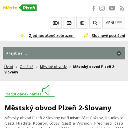
Přeskočit
na
obsah
MENU
Zjednodušené zobrazení
Sluchově postižení
Přejít na ...
Úvod
O městě
Městské obvody
Městský obvod Plzeň 2-
Slovany
Přečíst článek nahlas
Městský obvod Plzeň 2-Slovany
Městský obvod Plzeň 2-Slovany tvoří místní části Božkov, Doudlevce
(část), Hradiště, Koterov, Lobzy (část) a Východní Předměstí (část).