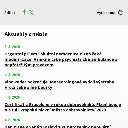
Sdílet
Vytisknout
Aktuality z města
5. 8. 2026
Urgentní příjem Fakultní nemocnice Plzeň čeká
modernizace. Vznikne také psychiatrická ambulance s
nepřetržitým provozem
4. 8. 2026
Vlna veder pokračuje. Meteorologové vydali výstrahu.
Hrozí také silné bouřky
4. 8. 2026
Certifikát z Bruselu je v rukou dobrovolníků, Plzeň bojuje
o titul Evropské hlavní město dobrovolnictví 2028
4. 8. 2026
Den Plzně v Senátu oslaví 100. narozeniny populární