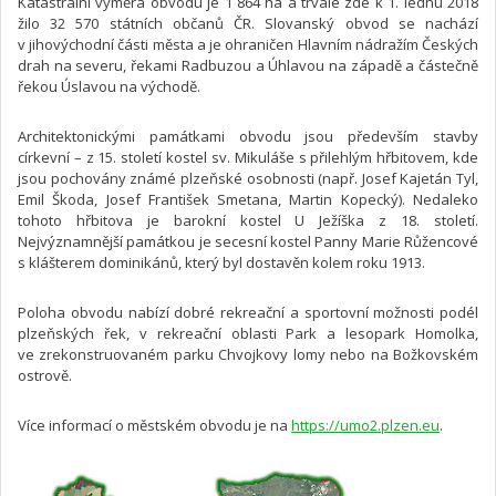
Katastrální výměra obvodu je 1 864 ha a trvale zde k 1. lednu 2018
žilo 32 570 státních občanů ČR. Slovanský obvod se nachází
v jihovýchodní části města a je ohraničen Hlavním nádražím Českých
drah na severu, řekami Radbuzou a Úhlavou na západě a částečně
řekou Úslavou na východě.
Architektonickými památkami obvodu jsou především stavby
církevní – z 15. století kostel sv. Mikuláše s přilehlým hřbitovem, kde
jsou pochovány známé plzeňské osobnosti (např. Josef Kajetán Tyl,
Emil Škoda, Josef František Smetana, Martin Kopecký). Nedaleko
tohoto hřbitova je barokní kostel U Ježíška z 18. století.
Nejvýznamnější památkou je secesní kostel Panny Marie Růžencové
s klášterem dominikánů, který byl dostavěn kolem roku 1913.
Poloha obvodu nabízí dobré rekreační a sportovní možnosti podél
plzeňských řek, v rekreační oblasti Park a lesopark Homolka,
ve zrekonstruovaném parku Chvojkovy lomy nebo na Božkovském
ostrově.
Více informací o městském obvodu je na
https://umo2.plzen.eu
.