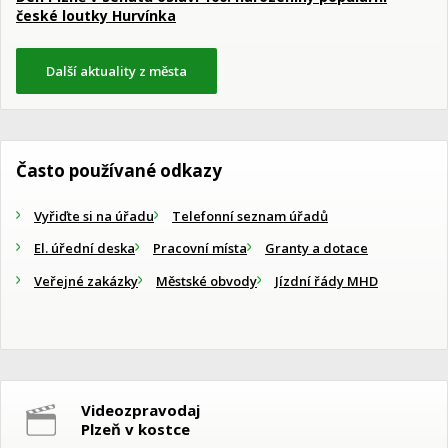
české loutky Hurvínka
Další aktuality z města
Často používané odkazy
Vyřiďte si na úřadu
Telefonní seznam úřadů
El. úřední deska
Pracovní místa
Granty a dotace
Veřejné zakázky
Městské obvody
Jízdní řády MHD
Videozpravodaj
Plzeň v kostce