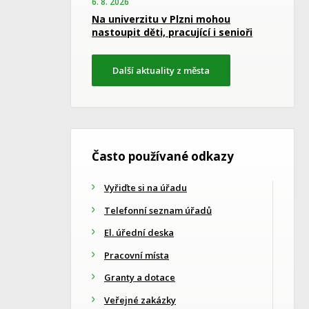
6. 8. 2026
Na univerzitu v Plzni mohou
nastoupit děti, pracující i senioři
Další aktuality z města
Často používané odkazy
Vyřiďte si na úřadu
Telefonní seznam úřadů
El. úřední deska
Pracovní místa
Granty a dotace
Veřejné zakázky