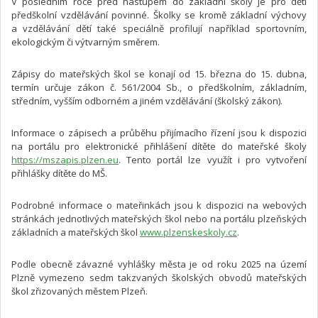
V posledním roce před nástupem do základní školy je pro děti
předškolní vzdělávání povinné. Školky se kromě základní výchovy
a vzdělávání dětí také speciálně profilují například sportovním,
ekologickým či výtvarným směrem.
Zápisy do mateřských škol se konají od 15. března do 15. dubna,
termín určuje zákon č. 561/2004 Sb., o předškolním, základním,
středním, vyšším odborném a jiném vzdělávání (školský zákon).
Informace o zápisech a průběhu přijímacího řízení jsou k dispozici
na portálu pro elektronické přihlášení dítěte do mateřské školy
https://mszapis.plzen.eu
. Tento portál lze využít i pro vytvoření
přihlášky dítěte do MŠ.
Podrobné informace o mateřinkách jsou k dispozici na webových
stránkách jednotlivých mateřských škol nebo na portálu plzeňských
základních a mateřských škol
www.plzenskeskoly.cz
.
Podle obecně závazné vyhlášky města je od roku 2025 na území
Plzně vymezeno sedm takzvaných školských obvodů mateřských
škol zřizovaných městem Plzeň.