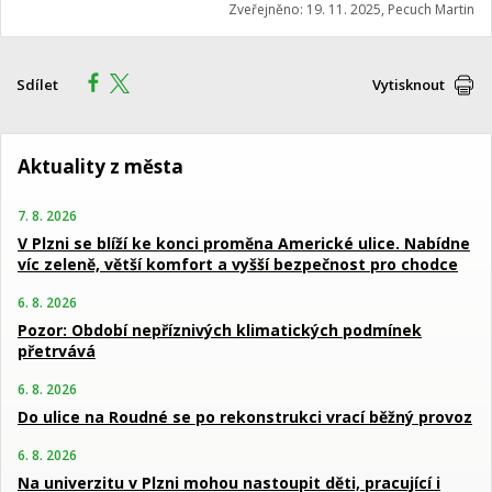
Zveřejněno: 19. 11. 2025, Pecuch Martin
Sdílet
Vytisknout
Aktuality z města
7. 8. 2026
V Plzni se blíží ke konci proměna Americké ulice. Nabídne
víc zeleně, větší komfort a vyšší bezpečnost pro chodce
6. 8. 2026
Pozor: Období nepříznivých klimatických podmínek
přetrvává
6. 8. 2026
Do ulice na Roudné se po rekonstrukci vrací běžný provoz
6. 8. 2026
Na univerzitu v Plzni mohou nastoupit děti, pracující i