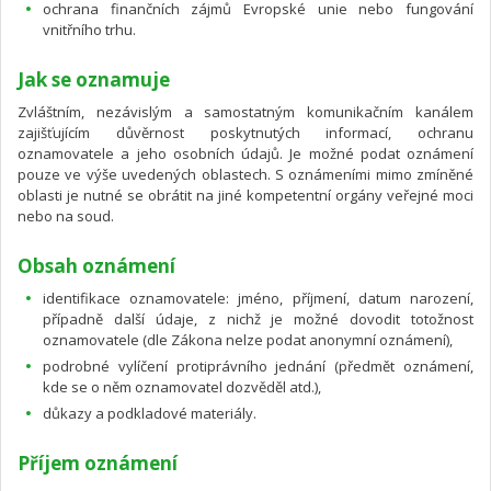
ochrana finančních zájmů Evropské unie nebo fungování
vnitřního trhu.
Jak se oznamuje
Zvláštním, nezávislým a samostatným komunikačním kanálem
zajišťujícím důvěrnost poskytnutých informací, ochranu
oznamovatele a jeho osobních údajů. Je možné podat oznámení
pouze ve výše uvedených oblastech. S oznámeními mimo zmíněné
oblasti je nutné se obrátit na jiné kompetentní orgány veřejné moci
nebo na soud.
Obsah oznámení
identifikace oznamovatele: jméno, příjmení, datum narození,
případně další údaje, z nichž je možné dovodit totožnost
oznamovatele (dle Zákona nelze podat anonymní oznámení),
podrobné vylíčení protiprávního jednání (předmět oznámení,
kde se o něm oznamovatel dozvěděl atd.),
důkazy a podkladové materiály.
Příjem oznámení