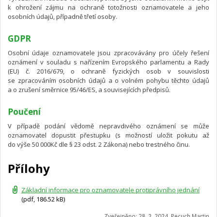
k ohrožení zájmu na ochraně totožnosti oznamovatele a jeho
osobních údajů, případně třetí osoby.
GDPR
Osobní údaje oznamovatele jsou zpracovávány pro účely řešení
oznámení v souladu s nařízením Evropského parlamentu a Rady
(EU) č. 2016/679, o ochraně fyzických osob v souvislosti
se zpracováním osobních údajů a o volném pohybu těchto údajů
a o zrušení směrnice 95/46/ES, a souvisejících předpisů.
Poučení
V případě podání vědomě nepravdivého oznámení se může
oznamovatel dopustit přestupku (s možností uložit pokutu až
do výše 50 000Kč dle § 23 odst. 2 Zákona) nebo trestného činu.
Přílohy
Základní informace pro oznamovatele protiprávního jednání
(pdf, 186.52 kB)
Zveřejněno: 28. 2. 2024, Pecuch Martin