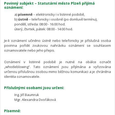
Povinný subjekt – Statutární město Plzeň přijímá
oznámení:
a)
písemně
– elektronicky i v listinné podobě,
b)
ústně
– telefonicky i osobně (po domluvě termínu),
pondělí, středa: 08:00 - 16:00 hod.
úterý, čtvrtek, pátek: 08:00 - 14:00 hod.
Je-li oznámení učiněno ústně nebo telefonicky je příslušná osoba
povinna pořídit zvukovou nahrávku oznámení se souhlasem
oznamovatele nebo jeho přepis.
Oznámení v listinné podobě je nutné na obálce označit
„whistleblowing“. Tato oznámení jsou přijímána a vyřizována
určenou příslušnou osobou mimo běžnou komunikaci a je chráněna
identita oznamovatele.
Příslušnými osobami jsou určeni:
Ing. Jiří Baumruk
Mgr. Alexandra Dvořáková
Písemně: