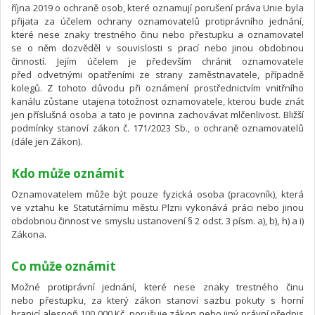
října 2019 o ochraně osob, které oznamují porušení práva Unie byla
přijata za účelem ochrany oznamovatelů protiprávního jednání,
které nese znaky trestného činu nebo přestupku a oznamovatel
se o něm dozvěděl v souvislosti s prací nebo jinou obdobnou
činností. Jejím účelem je především chránit oznamovatele
před odvetnými opatřeními ze strany zaměstnavatele, případně
kolegů. Z tohoto důvodu při oznámení prostřednictvím vnitřního
kanálu zůstane utajena totožnost oznamovatele, kterou bude znát
jen příslušná osoba a tato je povinna zachovávat mlčenlivost. Bližší
podmínky stanoví zákon č. 171/2023 Sb., o ochraně oznamovatelů
(dále jen Zákon).
Kdo může oznámit
Oznamovatelem může být pouze fyzická osoba (pracovník), která
ve vztahu ke Statutárnímu městu Plzni vykonává práci nebo jinou
obdobnou činnost ve smyslu ustanovení § 2 odst. 3 písm. a), b), h) a i)
Zákona.
Co může oznámit
Možné protiprávní jednání, které nese znaky trestného činu
nebo přestupku, za který zákon stanoví sazbu pokuty s horní
hranicí alespoň 100 000 Kč, porušuje zákon nebo jiný právní předpis