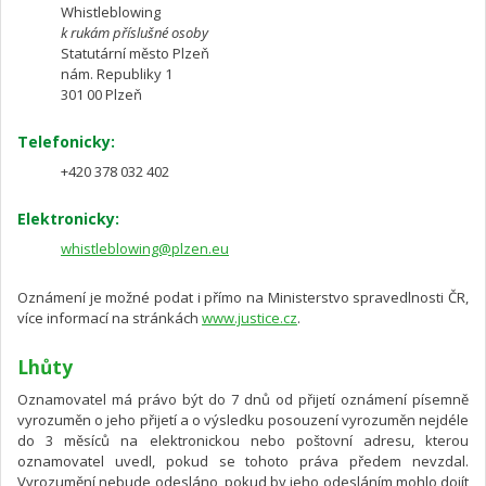
Whistleblowing
k rukám příslušné osoby
Statutární město Plzeň
nám. Republiky 1
301 00 Plzeň
Telefonicky:
+420 378 032 402
Elektronicky:
whistleblowing@plzen.eu
Oznámení je možné podat i přímo na Ministerstvo spravedlnosti ČR,
více informací na stránkách
www.justice.cz
.
Lhůty
Oznamovatel má právo být do 7 dnů od přijetí oznámení písemně
vyrozuměn o jeho přijetí a o výsledku posouzení vyrozuměn nejdéle
do 3 měsíců na elektronickou nebo poštovní adresu, kterou
oznamovatel uvedl, pokud se tohoto práva předem nevzdal.
Vyrozumění nebude odesláno, pokud by jeho odesláním mohlo dojít