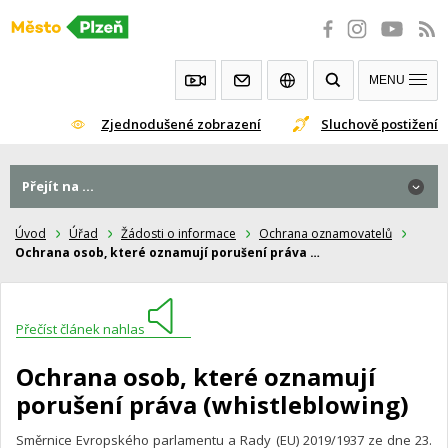
Přeskočit
na
obsah
MENU
Zjednodušené zobrazení
Sluchově postižení
Přejít na ...
Úvod
Úřad
Žádosti o informace
Ochrana oznamovatelů
Ochrana osob, které oznamují porušení práva …
Přečíst článek nahlas
Ochrana osob, které oznamují
porušení práva (whistleblowing)
Směrnice Evropského parlamentu a Rady (EU) 2019/1937 ze dne 23.