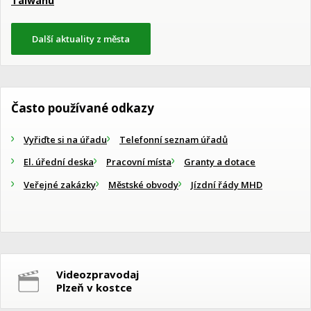
Taiwanu
Další aktuality z města
Často používané odkazy
Vyřiďte si na úřadu
Telefonní seznam úřadů
El. úřední deska
Pracovní místa
Granty a dotace
Veřejné zakázky
Městské obvody
Jízdní řády MHD
Videozpravodaj
Plzeň v kostce