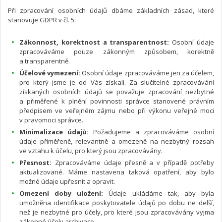
Při zpracování osobních údajů dbáme základních zásad, které
stanovuje GDPR v čl. 5:
Zákonnost, korektnost a transparentnost:
Osobní údaje
zpracováváme pouze zákonným způsobem, korektně
a transparentně.
Účelové vymezení:
Osobní údaje zpracováváme jen za účelem,
pro který jsme je od Vás získali. Za slučitelné zpracovávání
získaných osobních údajů se považuje zpracování nezbytné
a přiměřené k plnění povinnosti správce stanovené právním
předpisem ve veřejném zájmu nebo při výkonu veřejné moci
v pravomoci správce.
Minimalizace údajů:
Požadujeme a zpracováváme osobní
údaje přiměřeně, relevantně a omezeně na nezbytný rozsah
ve vztahu k účelu, pro který jsou zpracovávány.
Přesnost:
Zpracováváme údaje přesně a v případě potřeby
aktualizované. Máme nastavena taková opatření, aby bylo
možné údaje upřesnit a opravit.
Omezení doby uložení:
Údaje ukládáme tak, aby byla
umožněna identifikace poskytovatele údajů po dobu ne delší,
než je nezbytné pro účely, pro které jsou zpracovávány vyjma
zákonné účely archivace.