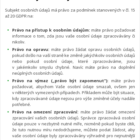
Subjekt osobních údajů má právo za podmínek stanovených v čl. 15
až 20 GDPR na:
Právo na přístup k osobním údajům:
máte právo požadovat
informace o tom, zda jsou vaše osobní údaje zpracovávány či
nikoliv.
Právo na opravu:
máte právo žádat opravu osobních údajů,
pokud došlo na vaší straně ke změně jakýchkoliv osobních údajů
nebo pokud osobní údaje, které zpracováváme, jsou
v jakémkoliv smyslu chybné. Navíc máte právo na doplnění
neúplných osobních údajů.
Právo na výmaz („právo být zapomenut"):
máte právo
požadovat, abychom Vaše osobní údaje smazali, ovšem jen
v některých vymezených případech. Příkladem může být situace,
kdy zpracovávané údaje nejsou pro výše zmíněné účely nadále
potřebné.
Právo na omezení zpracování:
máte právo žádat omezení
zpracování vašich osobních údajů. Správce zpracovává osobní
údaje pouze v nezbytně nutné míře, nicméně pokud byste cítili,
že tuto nutnou míru nedodržujeme, můžete podat žádost, aby
vaše osobní údaje byly zpracovávány výhradně pro nejnutnější