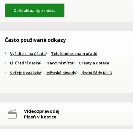
Další aktuality z města
Často používané odkazy
Vyřiďte si na úřadu
Telefonní seznam úřadů
El. úřední deska
Pracovní místa
Granty a dotace
Veřejné zakázky
Městské obvody
Jízdní řády MHD
Videozpravodaj
Plzeň v kostce