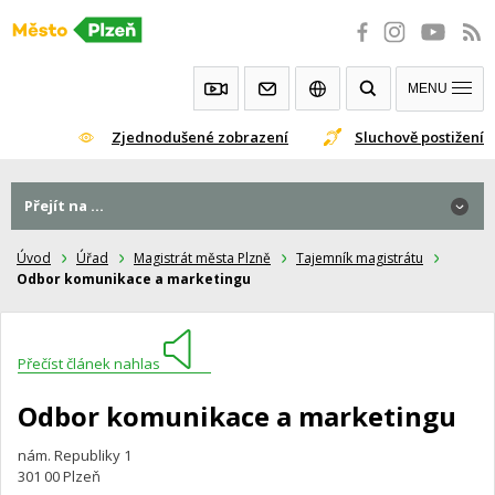
Přeskočit
na
obsah
MENU
Zjednodušené zobrazení
Sluchově postižení
Přejít na ...
Úvod
Úřad
Magistrát města Plzně
Tajemník magistrátu
Odbor komunikace a marketingu
Přečíst článek nahlas
Odbor komunikace a marketingu
nám. Republiky 1
301 00 Plzeň