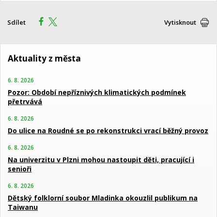
Sdílet
Vytisknout
Aktuality z města
6. 8. 2026
Pozor: Období nepříznivých klimatických podmínek
přetrvává
6. 8. 2026
Do ulice na Roudné se po rekonstrukci vrací běžný provoz
6. 8. 2026
Na univerzitu v Plzni mohou nastoupit děti, pracující i
senioři
6. 8. 2026
Dětský folklorní soubor Mladinka okouzlil publikum na
Taiwanu