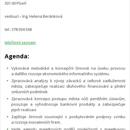
301 00 Plzeň
vedoucí – Ing. Helena Beránková
tel.: 378 034 568
telefonní seznam
Agenda:
Vykonává metodické a koncepční činnosti na úseku provozu
a dalšího rozvoje ekonomického informačního systému.
Zpracovává analýzy k vývoji závazků a celkové zadluženosti
města, zabezpečuje realizaci dluhového financování a plnění
smluvních podmínek.
Zpracovává koncepci postupu města vůči peněžním ústavům,
posuzuje a vyhodnocuje bankovní produkty a zabezpečuje
jejich realizaci.
Zajišťuje činnosti související s poskytováním podpory vzniku
a rozvoje inovativních firem.
Vede agendu majetkových podílů společností s majetkovou