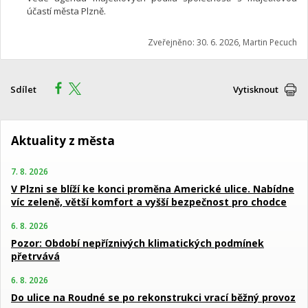
účastí města Plzně.
Zveřejněno: 30. 6. 2026, Martin Pecuch
Sdílet
Vytisknout
Aktuality z města
7. 8. 2026
V Plzni se blíží ke konci proměna Americké ulice. Nabídne
víc zeleně, větší komfort a vyšší bezpečnost pro chodce
6. 8. 2026
Pozor: Období nepříznivých klimatických podmínek
přetrvává
6. 8. 2026
Do ulice na Roudné se po rekonstrukci vrací běžný provoz