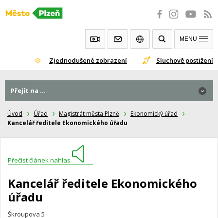
Přeskočit
na
obsah
MENU
Zjednodušené zobrazení
Sluchově postižení
Přejít na ...
Úvod
Úřad
Magistrát města Plzně
Ekonomický úřad
Kancelář ředitele Ekonomického úřadu
Přečíst článek nahlas
Kancelář ředitele Ekonomického
úřadu
Škroupova 5