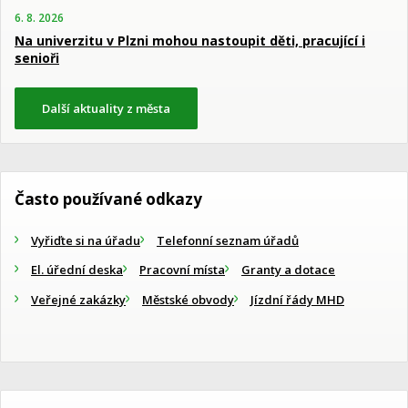
6. 8. 2026
Na univerzitu v Plzni mohou nastoupit děti, pracující i
senioři
Další aktuality z města
Často používané odkazy
Vyřiďte si na úřadu
Telefonní seznam úřadů
El. úřední deska
Pracovní místa
Granty a dotace
Veřejné zakázky
Městské obvody
Jízdní řády MHD