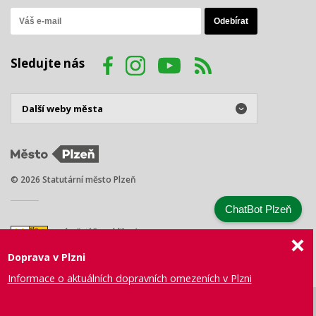
Sledujte nás
© 2026 Statutární město Plzeň
ChatBot Plzeň
náměstí Republiky 1
301 00 Plzeň
Doprava v Plzni
Tel.: +420 378 031 111
E-mail:
posta@plzen.eu
Informace o aktuálních dopravních omezeních v Plzni
Mapa
Prohlášení
Právní
Správa webu
Certifikace