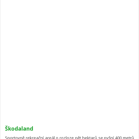
Škodaland
Sportovně rekreační areál o rozloze pět hektarů se pyšní 400 metrů