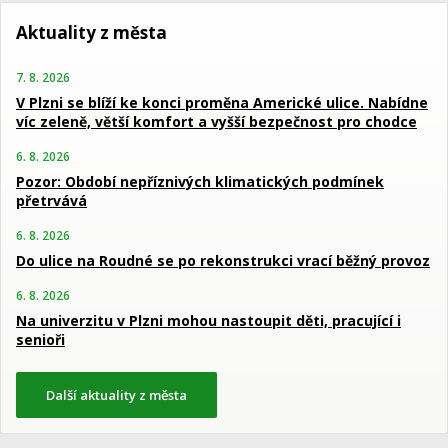
Aktuality z města
7. 8. 2026
V Plzni se blíží ke konci proměna Americké ulice. Nabídne
víc zeleně, větší komfort a vyšší bezpečnost pro chodce
6. 8. 2026
Pozor: Období nepříznivých klimatických podmínek
přetrvává
6. 8. 2026
Do ulice na Roudné se po rekonstrukci vrací běžný provoz
6. 8. 2026
Na univerzitu v Plzni mohou nastoupit děti, pracující i
senioři
Další aktuality z města