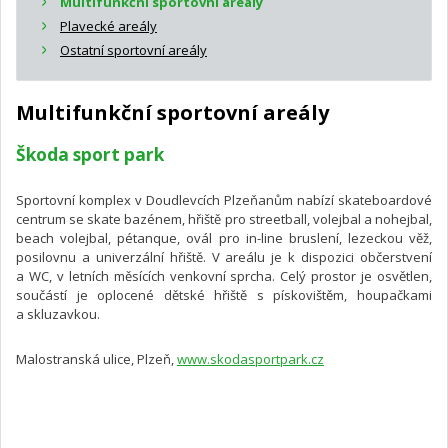
Multifunkční sportovní areály
Plavecké areály
Ostatní sportovní areály
Multifunkční sportovní areály
Škoda sport park
Sportovní komplex v Doudlevcích Plzeňanům nabízí skateboardové
centrum se skate bazénem, hřiště pro streetball, volejbal a nohejbal,
beach volejbal, pétanque, ovál pro in-line bruslení, lezeckou věž,
posilovnu a univerzální hřiště. V areálu je k dispozici občerstvení
a WC, v letních měsících venkovní sprcha. Celý prostor je osvětlen,
součástí je oplocené dětské hřiště s pískovištěm, houpačkami
a skluzavkou.
Malostranská ulice, Plzeň,
www.skodasportpark.cz