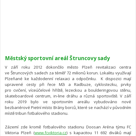
Městský sportovní areál Štruncovy sady
V září roku 2012 dokončilo město Plzeň revitalizaci centra
ve Štruncových sadech za téměř 72 milionů korun. Lokalitu využívají
Plzeňané ke každodenní relaxaci a odpočinku. K dispozici mají
upravené cesty při řece Mži a Radbuze, cyklostezku, prvky
pro cvičení, víceúčelové hřiště, lezeckou a boulderingovou stěnu,
skateboardové centrum, in-line dráhu a různá sportoviště. V září
roku 2019 bylo ve sportovním areálu vybudováno nové
bezbariérové Pietní místo Brány borců, které se nachází v původním
místě tribun fotbalového stadionu.
Zázemí zde kromě fotbalového stadionu Doosan Aréna týmu FC
Viktoria Plzeň (
www.fcviktoria.cz
) s kapacitou 11 692 diváků mají