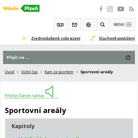
Přeskočit
na
obsah
MENU
Zjednodušené zobrazení
Sluchově postižení
Přejít na ...
Úvod
Volný čas
Kam za sportem
Sportovní areály
Přečíst článek nahlas
Sportovní areály
Kapitoly