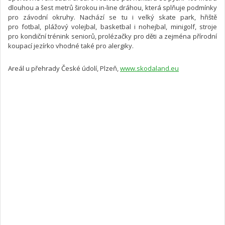
dlouhou a šest metrů širokou in-line dráhou, která splňuje podmínky
pro závodní okruhy. Nachází se tu i velký skate park, hřiště
pro fotbal, plážový volejbal, basketbal i nohejbal, minigolf, stroje
pro kondiční trénink seniorů, prolézačky pro děti a zejména přírodní
koupací jezírko vhodné také pro alergiky.
Areál u přehrady České údolí, Plzeň,
www.skodaland.eu