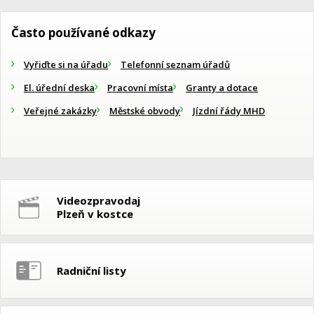
Často používané odkazy
Vyřiďte si na úřadu
Telefonní seznam úřadů
El. úřední deska
Pracovní místa
Granty a dotace
Veřejné zakázky
Městské obvody
Jízdní řády MHD
Videozpravodaj
Plzeň v kostce
Radniční listy