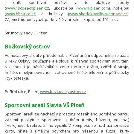
i další sportovní odvětví, a to plážové sporty
(
www.1scbeachplzen.cz
), lukostřelba (
www.lkplzen.com
), hokejbal
(
www.hbclitice.cz
) a kuželky (
www.skodakuzelky.webnode.cz
).
Zájemci mohou využít parkoviště v areálu s kapacitou 101 míst.
Štruncovy sady 3, Plzeň
Božkovský ostrov
Volnočasový areál v přírodě nabízí Plzeňanům odpočinek a relaxaci
u řeky Úslavy, současně ale slouží k různým sportovním aktivitám.
K dispozici je návštěvníkům centra in-line dráha, cvičební stroje,
hřiště s umělým povrchem, zatravněné hřiště, tělocvična, pěší stezky
i cyklostezka.
Poříční ulice, Plzeň,
www.bozkovskyostrov.cz
Sportovní areál Slavia VŠ Plzeň
Sportovní areál se nachází v prostoru rozsáhlého Borského parku,
zázemí poskytuje sportovním klubům (tenis, házená, volejbal)
i veřejnosti k rekreačnímu využití. V komplexu se nachází tenisové
kurty, hřiště s umělým povrchem pro házenou a futsal, kurty