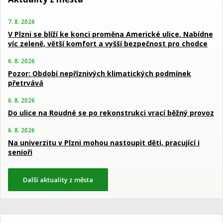
7. 8. 2026
V Plzni se blíží ke konci proměna Americké ulice. Nabídne
víc zeleně, větší komfort a vyšší bezpečnost pro chodce
6. 8. 2026
Pozor: Období nepříznivých klimatických podmínek
přetrvává
6. 8. 2026
Do ulice na Roudné se po rekonstrukci vrací běžný provoz
6. 8. 2026
Na univerzitu v Plzni mohou nastoupit děti, pracující i
senioři
Další aktuality z města