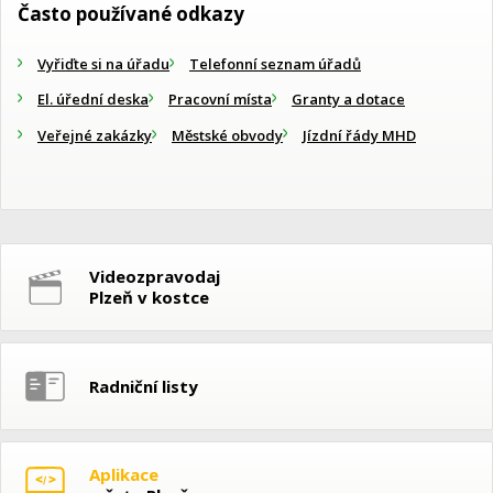
Často používané odkazy
Vyřiďte si na úřadu
Telefonní seznam úřadů
El. úřední deska
Pracovní místa
Granty a dotace
Veřejné zakázky
Městské obvody
Jízdní řády MHD
Videozpravodaj
Plzeň v kostce
Radniční listy
Aplikace