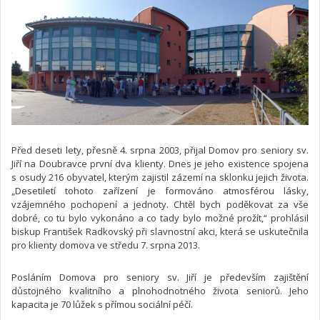
Před deseti lety, přesně 4. srpna 2003, přijal Domov pro seniory sv.
Jiří na Doubravce první dva klienty. Dnes je jeho existence spojena
s osudy 216 obyvatel, kterým zajistil zázemí na sklonku jejich života.
„Desetiletí tohoto zařízení je formováno atmosférou lásky,
vzájemného pochopení a jednoty. Chtěl bych poděkovat za vše
dobré, co tu bylo vykonáno a co tady bylo možné prožít,“ prohlásil
biskup František Radkovský při slavnostní akci, která se uskutečnila
pro klienty domova ve středu 7. srpna 2013.
Posláním Domova pro seniory sv. Jiří je především zajištění
důstojného kvalitního a plnohodnotného života seniorů. Jeho
kapacita je 70 lůžek s přímou sociální péčí.