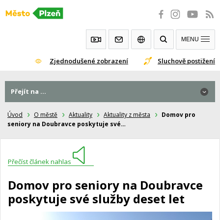
Přeskočit
na
obsah
MENU
Zjednodušené zobrazení
Sluchově postižení
Přejít na ...
Úvod
O městě
Aktuality
Aktuality z města
Domov pro
seniory na Doubravce poskytuje své…
Přečíst článek nahlas
Domov pro seniory na Doubravce
poskytuje své služby deset let