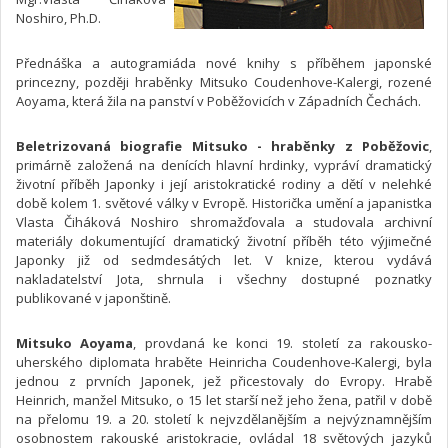
Noshiro, Ph.D.
Přednáška a autogramiáda nové knihy s příběhem japonské
princezny, později hraběnky Mitsuko Coudenhove-Kalergi, rozené
Aoyama, která žila na panství v Poběžovicích v Západních Čechách.
Beletrizovaná biografie Mitsuko - hraběnky z Poběžovic
,
primárně založená na denících hlavní hrdinky, vypráví dramatický
životní příběh Japonky i její aristokratické rodiny a dětí v nelehké
době kolem 1. světové války v Evropě. Historička umění a japanistka
Vlasta Čiháková Noshiro shromažďovala a studovala archivní
materiály dokumentující dramatický životní příběh této výjimečné
Japonky již od sedmdesátých let. V knize, kterou vydává
nakladatelství Jota, shrnula i všechny dostupné poznatky
publikované v japonštině.
Mitsuko Aoyama
, provdaná ke konci 19. století za rakousko-
uherského diplomata hraběte Heinricha Coudenhove-Kalergi, byla
jednou z prvních Japonek, jež přicestovaly do Evropy. Hrabě
Heinrich, manžel Mitsuko, o 15 let starší než jeho žena, patřil v době
na přelomu 19. a 20. století k nejvzdělanějším a nejvýznamnějším
osobnostem rakouské aristokracie, ovládal 18 světových jazyků