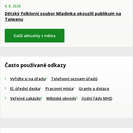
6. 8. 2026
Dětský folklorní soubor Mladinka okouzlil publikum na
Taiwanu
Další aktuality z města
Často používané odkazy
Vyřiďte si na úřadu
Telefonní seznam úřadů
El. úřední deska
Pracovní místa
Granty a dotace
Veřejné zakázky
Městské obvody
Jízdní řády MHD