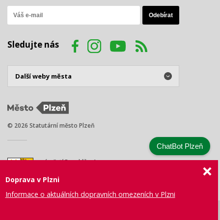
Sledujte nás
© 2026 Statutární město Plzeň
ChatBot Plzeň
náměstí Republiky 1
301 00 Plzeň
Doprava v Plzni
Tel.: +420 378 031 111
E-mail:
posta@plzen.eu
Informace o aktuálních dopravních omezeních v Plzni
Mapa
Prohlášení
Právní
Správa webu
Certifikace