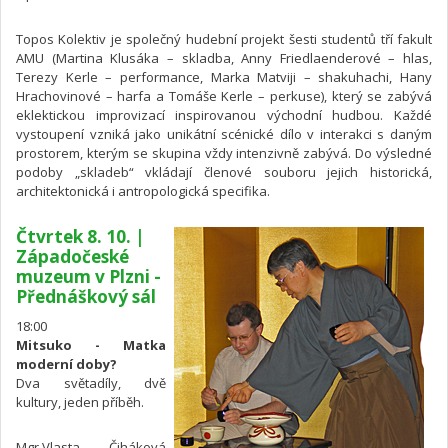
Topos Kolektiv je společný hudební projekt šesti studentů tří fakult
AMU (Martina Klusáka – skladba, Anny Friedlaenderové – hlas,
Terezy Kerle – performance, Marka Matviji – shakuhachi, Hany
Hrachovinové – harfa a Tomáše Kerle – perkuse), který se zabývá
eklektickou improvizací inspirovanou východní hudbou. Každé
vystoupení vzniká jako unikátní scénické dílo v interakci s daným
prostorem, kterým se skupina vždy intenzivně zabývá. Do výsledné
podoby „skladeb“ vkládají členové souboru jejich historická,
architektonická i antropologická specifika.
Čtvrtek 8. 10. |
Západočeské
muzeum v Plzni -
Přednáškový sál
18:00
Mitsuko - Matka
moderní doby?
Dva světadíly, dvě
kultury, jeden příběh.
Mgr.Vlasta Čiháková