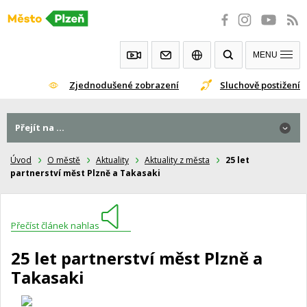
Přeskočit
na
obsah
MENU
Zjednodušené zobrazení
Sluchově postižení
Přejít na ...
Úvod
O městě
Aktuality
Aktuality z města
25 let
partnerství měst Plzně a Takasaki
Přečíst článek nahlas
25 let partnerství měst Plzně a
Takasaki