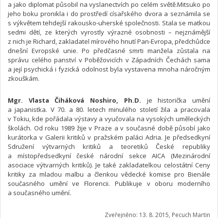
a jako diplomat působil na vyslanectvích po celém světě.Mitsuko po
jeho boku pronikla i do prostředí císařského dvora a seznámila se
s výkvětem tehdejší rakousko-uherské společnosti. Stala se matkou
sedmi dětí, ze kterých vyrostly výrazné osobnosti – nejznámější
z nich je Richard, zakladatel mírového hnutí Pan-Evropa, předchůdce
dnešní Evropské unie. Po předčasné smrti manžela zůstala na
správu celého panství v Poběžovicích v Západních Čechách sama
a její psychická i fyzická odolnost byla vystavena mnoha náročným
zkouškám.
Mgr. Vlasta Čiháková Noshiro, Ph.D.
je historička umění
a japanistka. V 70. a 80. letech minulého století žila a pracovala
v Tokiu, kde pořádala výstavy a vyučovala na vysokých uměleckých
školách. Od roku 1989 žije v Praze a v současné době působí jako
kurátorka v Galerii kritiků v pražském paláci Adria. Je předsedkyní
Sdružení výtvarných kritiků a teoretiků České republiky
a místopředsedkyní české národní sekce AICA (Mezinárodní
asociace výtvarných kritiků). Je také zakladatelkou celostátní Ceny
kritiky za mladou malbu a členkou vědecké komise pro Bienále
současného umění ve Florencii. Publikuje v oboru moderního
a současného umění.
Zveřejněno: 13. 8. 2015, Pecuch Martin