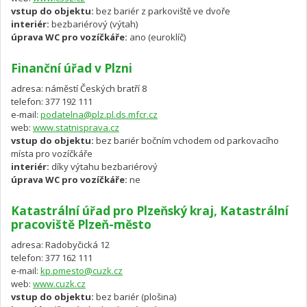
vstup do objektu:
bez bariér z parkoviště ve dvoře
interiér:
bezbariérový (výtah)
úprava WC pro vozíčkáře:
ano (euroklíč)
Finanční úřad v Plzni
adresa: náměstí Českých bratří 8
telefon: 377 192 111
e-mail:
podatelna@plz.pl.ds.mfcr.cz
web:
www.statnisprava.cz
vstup do objektu:
bez bariér bočním vchodem od parkovacího
místa pro vozíčkáře
interiér:
díky výtahu bezbariérový
úprava WC pro vozíčkáře:
ne
Katastrální úřad pro Plzeňský kraj, Katastrální
pracoviště Plzeň-město
adresa: Radobyčická 12
telefon: 377 162 111
e-mail:
kp.pmesto@cuzk.cz
web:
www.cuzk.cz
vstup do objektu:
bez bariér (plošina)