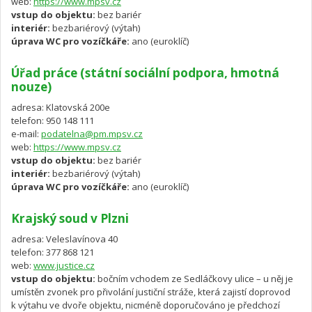
web:
https://www.mpsv.cz
vstup do objektu:
bez bariér
interiér:
bezbariérový (výtah)
úprava WC pro vozíčkáře:
ano (euroklíč)
Úřad práce (státní sociální podpora, hmotná
nouze)
adresa: Klatovská 200e
telefon: 950 148 111
e-mail:
podatelna@pm.mpsv.cz
web:
https://www.mpsv.cz
vstup do objektu:
bez bariér
interiér:
bezbariérový (výtah)
úprava WC pro vozíčkáře:
ano (euroklíč)
Krajský soud v Plzni
adresa: Veleslavínova 40
telefon: 377 868 121
web:
www.justice.cz
vstup do objektu:
bočním vchodem ze Sedláčkovy ulice – u něj je
umístěn zvonek pro přivolání justiční stráže, která zajistí doprovod
k výtahu ve dvoře objektu, nicméně doporučováno je předchozí