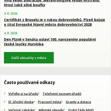
Vlna veder pokračuje. Meteorologové vydali výstrahu.
Hrozí také silné bouřky
4. 8. 2026
Certifikát z Bruselu je v rukou dobrovolníků, Plzeň bojuje
o titul Evropské hlavní město dobrovolnictví 2028
4. 8. 2026
Den Plzně v Senátu oslaví 100. narozeniny populární
české loutky Hurvínka
Další aktuality z města
Často používané odkazy
Vyřiďte si na úřadu
Telefonní seznam úřadů
El. úřední deska
Pracovní místa
Granty a dotace
Veřejné zakázky
Městské obvody
Jízdní řády MHD