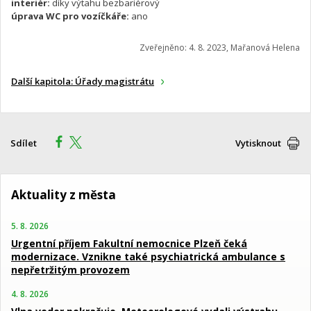
interiér:
díky výtahu bezbariérový
úprava WC pro vozíčkáře:
ano
Zveřejněno: 4. 8. 2023, Mařanová Helena
Další kapitola: Úřady magistrátu
Sdílet
Vytisknout
Aktuality z města
5. 8. 2026
Urgentní příjem Fakultní nemocnice Plzeň čeká
modernizace. Vznikne také psychiatrická ambulance s
nepřetržitým provozem
4. 8. 2026