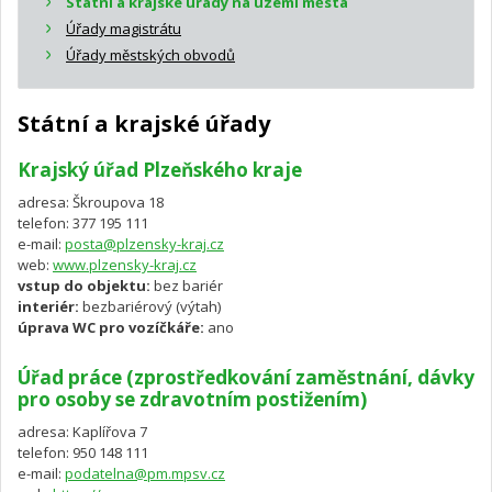
Státní a krajské úřady na území města
Úřady magistrátu
Úřady městských obvodů
Státní a krajské úřady
Krajský úřad Plzeňského kraje
adresa: Škroupova 18
telefon: 377 195 111
e-mail:
posta@plzensky-kraj.cz
web:
www.plzensky-kraj.cz
vstup do objektu:
bez bariér
interiér:
bezbariérový (výtah)
úprava WC pro vozíčkáře:
ano
Úřad práce (zprostředkování zaměstnání, dávky
pro osoby se zdravotním postižením)
adresa: Kaplířova 7
telefon: 950 148 111
e-mail:
podatelna@pm.mpsv.cz