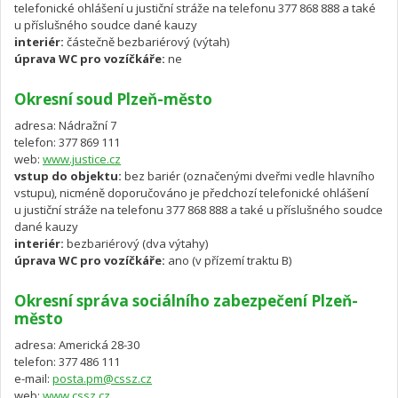
telefonické ohlášení u justiční stráže na telefonu 377 868 888 a také
u příslušného soudce dané kauzy
interiér:
částečně bezbariérový (výtah)
úprava WC pro vozíčkáře:
ne
Okresní soud Plzeň-město
adresa: Nádražní 7
telefon: 377 869 111
web:
www.justice.cz
vstup do objektu:
bez bariér (označenými dveřmi vedle hlavního
vstupu), nicméně doporučováno je předchozí telefonické ohlášení
u justiční stráže na telefonu 377 868 888 a také u příslušného soudce
dané kauzy
interiér:
bezbariérový (dva výtahy)
úprava WC pro vozíčkáře:
ano (v přízemí traktu B)
Okresní správa sociálního zabezpečení Plzeň-
město
adresa: Americká 28-30
telefon: 377 486 111
e-mail:
posta.pm@cssz.cz
web:
www.cssz.cz