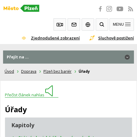
Přeskočit
na
obsah
MENU
Zjednodušené zobrazení
Sluchově postižení
Přejít na ...
Úvod
Doprava
Plzeň bez bariér
Úřady
Přečíst článek nahlas
Úřady
Kapitoly