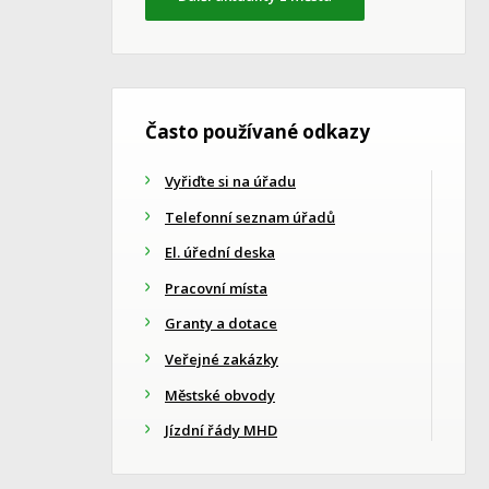
Často používané odkazy
Vyřiďte si na úřadu
Telefonní seznam úřadů
El. úřední deska
Pracovní místa
Granty a dotace
Veřejné zakázky
Městské obvody
Jízdní řády MHD