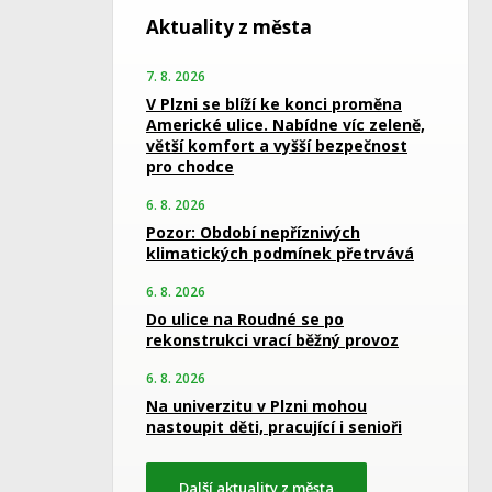
Aktuality z města
7. 8. 2026
V Plzni se blíží ke konci proměna
Americké ulice. Nabídne víc zeleně,
větší komfort a vyšší bezpečnost
pro chodce
6. 8. 2026
Pozor: Období nepříznivých
klimatických podmínek přetrvává
6. 8. 2026
Do ulice na Roudné se po
rekonstrukci vrací běžný provoz
6. 8. 2026
Na univerzitu v Plzni mohou
nastoupit děti, pracující i senioři
Další aktuality z města