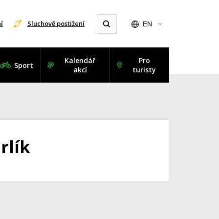
í
Sluchově postižení
EN
Kalendář
Pro
Sport
akcí
turisty
rlík