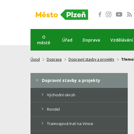
Přeskočit
na
obsah
O
Úřad
Doprava
Vzdělávání
městě
Úvod
Doprava
Dopravní stavby a projekty
Třemoš
Dopravní stavby a projekty
Východní okruh
Rondel
Tramvajová trať na Vinice