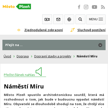
Přeskočit
na
obsah
MENU
Zjednodušené zobrazení
Sluchově postižení
Přejít na ...
Úvod
Doprava
Dopravní stavby a projekty
Náměstí Míru
Přečíst článek nahlas
Náměstí Míru
Město Plzeň spustilo architektonickou soutěž, která má
rozhodnout o tom, jak bude v budoucnu vypadat náměstí
Míru. Obyvatelé se dlouhodobě shodují na tom, že chtějí více