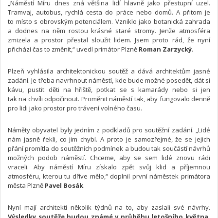
„Náměstí Míru dnes zná většina lidí hlavně jako přestupní uzel.
Tramvaj, autobus, rychlá cesta do práce nebo domů. A přitom je
to místo s obrovským potenciálem. Vzniklo jako botanická zahrada
a dodnes na něm rostou krásné staré stromy. Jenže atmosféra
zmizela a prostor přestal sloužit lidem. Jsem proto rád, že nyní
přichází čas to změnit,“ uvedl primátor Plzně
Roman Zarzycký
.
Plzeň vyhlásila architektonickou soutěž a dává architektům jasné
zadání. Je třeba navrhnout náměstí, kde bude možné posedět, dát si
kávu, pustit děti na hřiště, potkat se s kamarády nebo si jen
tak na chvíli odpočinout. Proměnit náměstí tak, aby fungovalo denně
pro lidi jako prostor pro trávení volného času.
Náměty obyvatel byly jedním z podkladů pro soutěžní zadání. „Lidé
nám jasně řekli, co jim chybí. A proto je samozřejmé, že se jejich
přání promítla do soutěžních podmínek a budou tak součástí návrhů
možných podob náměstí. Chceme, aby se sem lidé znovu rádi
vraceli. Aby náměstí Míru získalo zpět svůj klid a příjemnou
atmosféru, kterou tu dříve mělo,“ doplnil první náměstek primátora
města Plzně
Pavel Bosák
.
Nyní mají architekti několik týdnů na to, aby zaslali své návrhy.
Výsledky soutěže budou známé v průběhu letošního května,