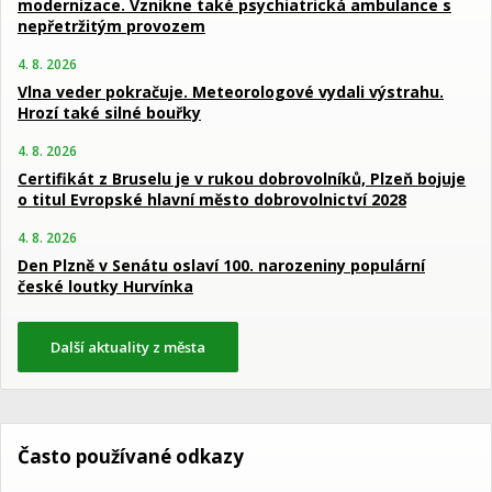
modernizace. Vznikne také psychiatrická ambulance s
nepřetržitým provozem
4. 8. 2026
Vlna veder pokračuje. Meteorologové vydali výstrahu.
Hrozí také silné bouřky
4. 8. 2026
Certifikát z Bruselu je v rukou dobrovolníků, Plzeň bojuje
o titul Evropské hlavní město dobrovolnictví 2028
4. 8. 2026
Den Plzně v Senátu oslaví 100. narozeniny populární
české loutky Hurvínka
Další aktuality z města
Často používané odkazy