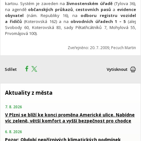
kartou. Systém je zaveden na
živnostenském úřadě
(Tylova 36),
na agendě
občanských průkazů
,
cestovních pasů
a
evidence
obyvatel
(nám. Republiky 16), na
odboru registru vozidel
a řidičů
(Koterovská 162) a na
obvodních úřadech 1 – 5
(alej
Svobody 60, Koterovská 83, sady Pětatřicátníků 7, Mohylová 55,
Prvomájová 100).
Zveřejněno: 20. 7. 2009, Pecuch Martin
Sdílet
Vytisknout
Aktuality z města
7. 8. 2026
V Plzni se blíží ke konci proměna Americké ulice. Nabídne
víc zeleně, větší komfort a vyšší bezpečnost pro chodce
6. 8. 2026
Pozor: Období nepříznivých klimatických podmínek