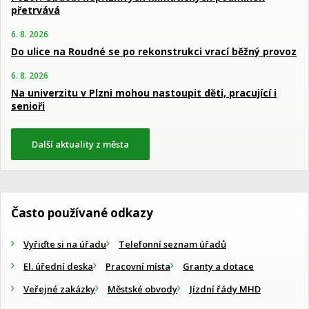
přetrvává
6. 8. 2026
Do ulice na Roudné se po rekonstrukci vrací běžný provoz
6. 8. 2026
Na univerzitu v Plzni mohou nastoupit děti, pracující i
senioři
Další aktuality z města
Často používané odkazy
Vyřiďte si na úřadu
Telefonní seznam úřadů
El. úřední deska
Pracovní místa
Granty a dotace
Veřejné zakázky
Městské obvody
Jízdní řády MHD