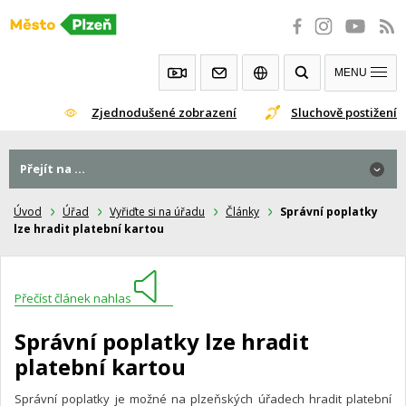
Přeskočit
na
obsah
MENU
Zjednodušené zobrazení
Sluchově postižení
Přejít na ...
Úvod
Úřad
Vyřiďte si na úřadu
Články
Správní poplatky
lze hradit platební kartou
Přečíst článek nahlas
Správní poplatky lze hradit
platební kartou
Správní poplatky je možné na plzeňských úřadech hradit platební