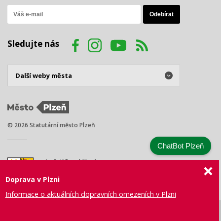
Sledujte nás
© 2026 Statutární město Plzeň
ChatBot Plzeň
náměstí Republiky 1
301 00 Plzeň
Doprava v Plzni
Tel.: +420 378 031 111
E-mail:
posta@plzen.eu
Informace o aktuálních dopravních omezeních v Plzni
Mapa
Prohlášení
Právní
Správa webu
Certifikace