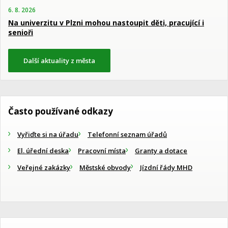
6. 8. 2026
Na univerzitu v Plzni mohou nastoupit děti, pracující i
senioři
Další aktuality z města
Často používané odkazy
Vyřiďte si na úřadu
Telefonní seznam úřadů
El. úřední deska
Pracovní místa
Granty a dotace
Veřejné zakázky
Městské obvody
Jízdní řády MHD