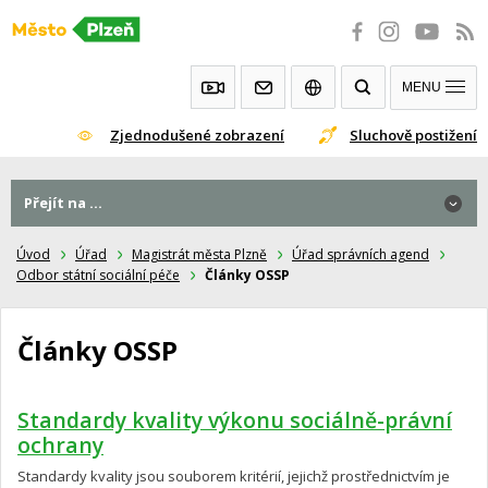
Přeskočit
na
obsah
MENU
Zjednodušené zobrazení
Sluchově postižení
Přejít na ...
Úvod
Úřad
Magistrát města Plzně
Úřad správních agend
Odbor státní sociální péče
Články OSSP
Články OSSP
Standardy kvality výkonu sociálně-právní
ochrany
Standardy kvality jsou souborem kritérií, jejichž prostřednictvím je