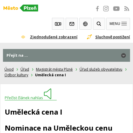
Přeskočit
na
obsah
MENU
Zjednodušené zobrazení
Sluchově postižení
Přejít na ...
Úvod
Úřad
Magistrát města Plzně
Úřad služeb obyvatelstvu
Odbor kultury
Umělecká cena I
Přečíst článek nahlas
Umělecká cena I
Nominace na Uměleckou cenu