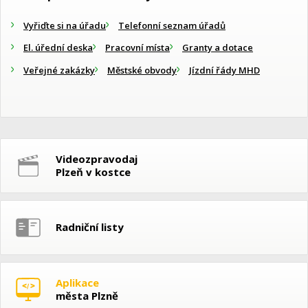
Vyřiďte si na úřadu
Telefonní seznam úřadů
El. úřední deska
Pracovní místa
Granty a dotace
Veřejné zakázky
Městské obvody
Jízdní řády MHD
Videozpravodaj
Plzeň v kostce
Radniční listy
Aplikace
města Plzně