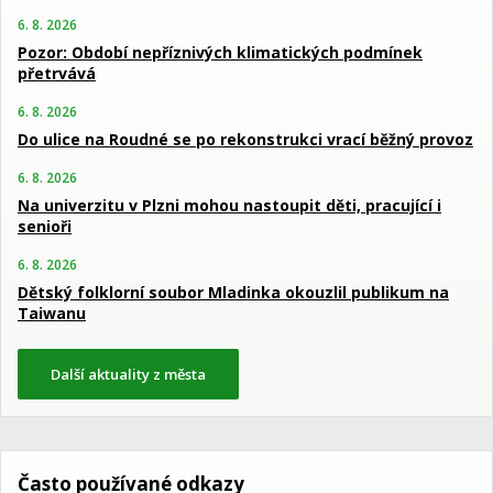
6. 8. 2026
Pozor: Období nepříznivých klimatických podmínek
přetrvává
6. 8. 2026
Do ulice na Roudné se po rekonstrukci vrací běžný provoz
6. 8. 2026
Na univerzitu v Plzni mohou nastoupit děti, pracující i
senioři
6. 8. 2026
Dětský folklorní soubor Mladinka okouzlil publikum na
Taiwanu
Další aktuality z města
Často používané odkazy