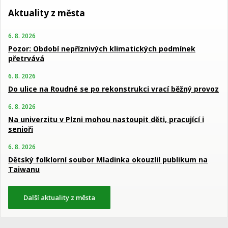
Aktuality z města
6. 8. 2026
Pozor: Období nepříznivých klimatických podmínek
přetrvává
6. 8. 2026
Do ulice na Roudné se po rekonstrukci vrací běžný provoz
6. 8. 2026
Na univerzitu v Plzni mohou nastoupit děti, pracující i
senioři
6. 8. 2026
Dětský folklorní soubor Mladinka okouzlil publikum na
Taiwanu
Další aktuality z města