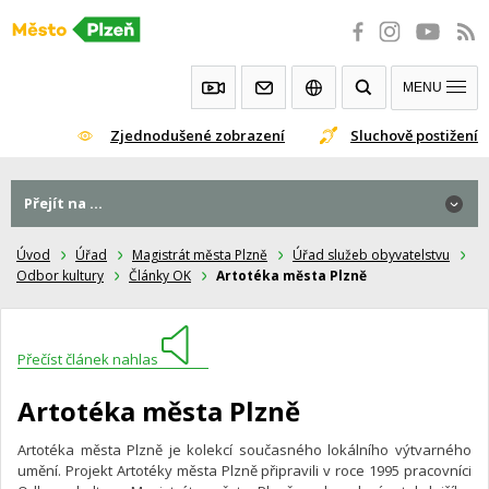
Přeskočit
na
obsah
MENU
Zjednodušené zobrazení
Sluchově postižení
Přejít na ...
Úvod
Úřad
Magistrát města Plzně
Úřad služeb obyvatelstvu
Odbor kultury
Články OK
Artotéka města Plzně
Přečíst článek nahlas
Artotéka města Plzně
Artotéka města Plzně je kolekcí současného lokálního výtvarného
umění. Projekt Artotéky města Plzně připravili v roce 1995 pracovníci