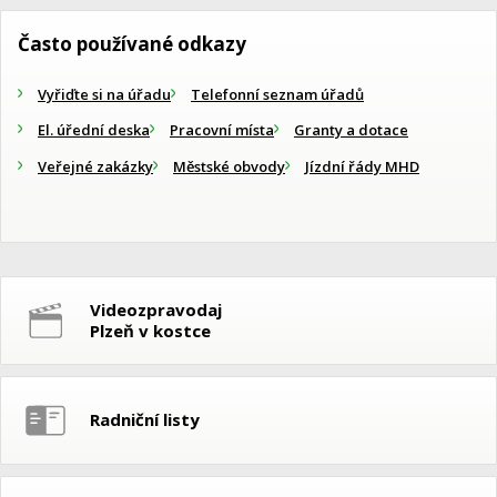
Často používané odkazy
Vyřiďte si na úřadu
Telefonní seznam úřadů
El. úřední deska
Pracovní místa
Granty a dotace
Veřejné zakázky
Městské obvody
Jízdní řády MHD
Videozpravodaj
Plzeň v kostce
Radniční listy