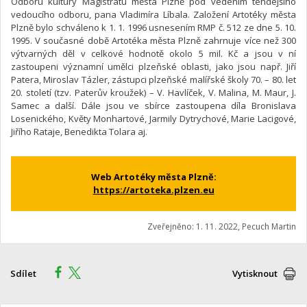
Odboru kultury Magistrátu města Plzně pod vedením tehdejšího
vedoucího odboru, pana Vladimíra Líbala. Založení Artotéky města
Plzně bylo schváleno k 1. 1. 1996 usnesením RMP č. 512 ze dne 5. 10.
1995. V současné době Artotéka města Plzně zahrnuje více než 300
výtvarných děl v celkové hodnotě okolo 5 mil. Kč a jsou v ní
zastoupeni významní umělci plzeňské oblasti, jako jsou např. Jiří
Patera, Miroslav Tázler, zástupci plzeňské malířské školy 70. – 80. let
20. století (tzv. Paterův kroužek) – V. Havlíček, V. Malina, M. Maur, J.
Samec a další. Dále jsou ve sbírce zastoupena díla Bronislava
Losenického, Květy Monhartové, Jarmily Dytrychové, Marie Lacigové,
Jiřího Rataje, Benedikta Tolara aj.
Web Artotéky města Plzně:
https://artoteka.plzen.eu
Zveřejněno: 1. 11. 2022, Pecuch Martin
Sdílet
Vytisknout