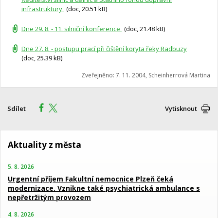
infrastruktury
(doc, 20.51 kB)
Dne 29. 8. - 11. silniční konference
(doc, 21.48 kB)
Dne 27. 8. - postupu prací při čištění koryta řeky Radbuzy
(doc, 25.39 kB)
Zveřejněno: 7. 11. 2004, Scheinherrová Martina
Sdílet
Vytisknout
Aktuality z města
5. 8. 2026
Urgentní příjem Fakultní nemocnice Plzeň čeká
modernizace. Vznikne také psychiatrická ambulance s
nepřetržitým provozem
4. 8. 2026