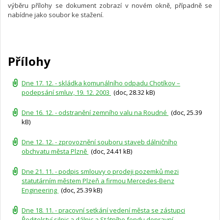
výběru přílohy se dokument zobrazí v novém okně, případně se
nabídne jako soubor ke stažení.
Přílohy
Dne 17. 12. - skládka komunálního odpadu Chotíkov –
podepsání smluv, 19. 12. 2003
(doc, 28.32 kB)
Dne 16. 12. - odstranění zemního valu na Roudné
(doc, 25.39
kB)
Dne 12. 12. - zprovoznění souboru staveb dálničního
obchvatu města Plzně
(doc, 24.41 kB)
Dne 21. 11. - podpis smlouvy o prodeji pozemků mezi
statutárním městem Plzeň a firmou Mercedes-Benz
Engineering
(doc, 25.39 kB)
Dne 18. 11. - pracovní setkání vedení města se zástupci
Ředitelství silnic a dálnic a Státního fondu dopravní