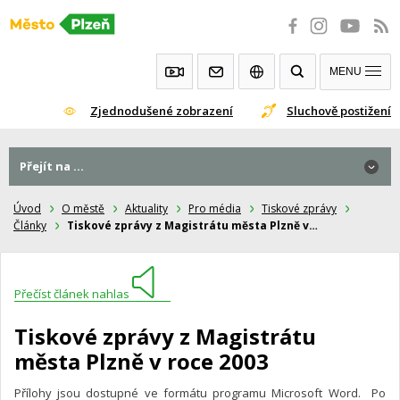
Přeskočit
na
obsah
MENU
Zjednodušené zobrazení
Sluchově postižení
Přejít na ...
Úvod
O městě
Aktuality
Pro média
Tiskové zprávy
Články
Tiskové zprávy z Magistrátu města Plzně v…
Přečíst článek nahlas
Tiskové zprávy z Magistrátu
města Plzně v roce 2003
Přílohy jsou dostupné ve formátu programu Microsoft Word. Po