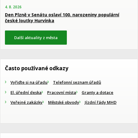
4. 8. 2026
Den Plzně v Senátu oslaví 100. narozeniny populární
české loutky Hurvínka
Další aktuality z města
Často používané odkazy
Vyřiďte si na úřadu
Telefonní seznam úřadů
El. úřední deska
Pracovní místa
Granty a dotace
Veřejné zakázky
Městské obvody
Jízdní řády MHD