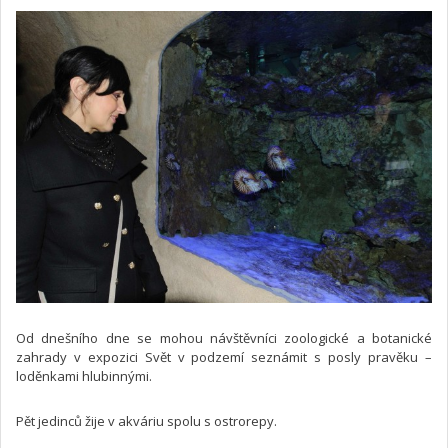
Od dnešního dne se mohou návštěvníci zoologické a botanické
zahrady v expozici Svět v podzemí seznámit s posly pravěku –
loděnkami hlubinnými.
Pět jedinců žije v akváriu spolu s ostrorepy.