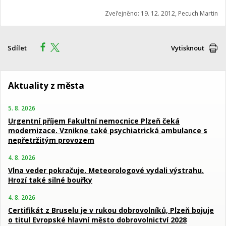
Zveřejněno: 19. 12. 2012, Pecuch Martin
Sdílet
Vytisknout
Aktuality z města
5. 8. 2026
Urgentní příjem Fakultní nemocnice Plzeň čeká
modernizace. Vznikne také psychiatrická ambulance s
nepřetržitým provozem
4. 8. 2026
Vlna veder pokračuje. Meteorologové vydali výstrahu.
Hrozí také silné bouřky
4. 8. 2026
Certifikát z Bruselu je v rukou dobrovolníků, Plzeň bojuje
o titul Evropské hlavní město dobrovolnictví 2028