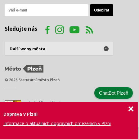
Sledujte nás
© 2026 Statutární město Plzeň
ChatBot Plzeň
náměstí Republiky 1
301 00 Plzeň
Doprava v Plzni
Tel.: +420 378 031 111
E-mail:
posta@plzen.eu
Informace o aktuálních dopravních omezeních v Plzni
Mapa
Prohlášení
Právní
Správa webu
Certifikace