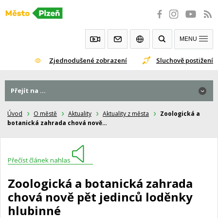
Přeskočit
na
obsah
MENU
Zjednodušené zobrazení
Sluchově postižení
Přejít na ...
Úvod
O městě
Aktuality
Aktuality z města
Zoologická a
botanická zahrada chová nově…
Přečíst článek nahlas
Zoologická a botanická zahrada
chová nově pět jedinců loděnky
hlubinné