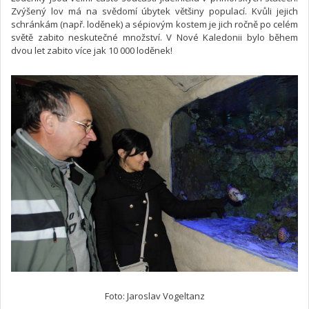
Zvýšený lov má na svědomí úbytek většiny populací. Kvůli jejich
schránkám (např. loděnek) a sépiovým kostem je jich ročně po celém
světě zabito neskutečné množství. V Nové Kaledonii bylo během
dvou let zabito více jak 10 000 loděnek!
Foto: Jaroslav Vogeltanz