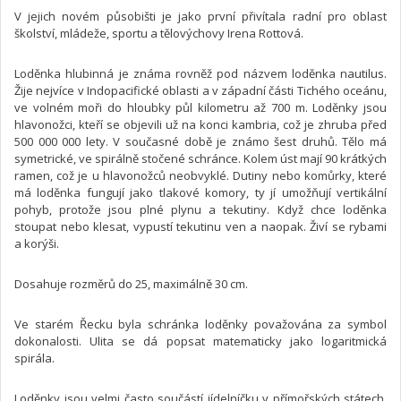
V jejich novém působišti je jako první přivítala radní pro oblast
školství, mládeže, sportu a tělovýchovy Irena Rottová.
Loděnka hlubinná je známa rovněž pod názvem loděnka nautilus.
Žije nejvíce v Indopacifické oblasti a v západní části Tichého oceánu,
ve volném moři do hloubky půl kilometru až 700 m. Loděnky jsou
hlavonožci, kteří se objevili už na konci kambria, což je zhruba před
500 000 000 lety. V současné době je známo šest druhů. Tělo má
symetrické, ve spirálně stočené schránce. Kolem úst mají 90 krátkých
ramen, což je u hlavonožců neobvyklé. Dutiny nebo komůrky, které
má loděnka fungují jako tlakové komory, ty jí umožňují vertikální
pohyb, protože jsou plné plynu a tekutiny. Když chce loděnka
stoupat nebo klesat, vypustí tekutinu ven a naopak. Živí se rybami
a korýši.
Dosahuje rozměrů do 25, maximálně 30 cm.
Ve starém Řecku byla schránka loděnky považována za symbol
dokonalosti. Ulita se dá popsat matematicky jako logaritmická
spirála.
Loděnky jsou velmi často součástí jídelníčku v přímořských státech.