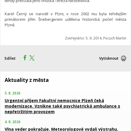
tehdy převzala jeho vnučka Tereza Nezbedová.
Karel Černý se narodil v Plzni, v roce 2002 mu byla tehdejším
primátorem Jiřím Šnebergerem udělena historická pečeť města
Plzně.
Zveřejněno: 5. 9. 2014, Pecuch Martin
Sdílet
Vytisknout
Aktuality z města
5. 8. 2026
Urgentní příjem Fakultní nemocnice Plzeň čeká
modernizace. Vznikne také psychiatrická ambulance s
nepřetržitým provozem
4. 8. 2026
Vlna veder pokračuje. Meteorologové vydali výstrahu.