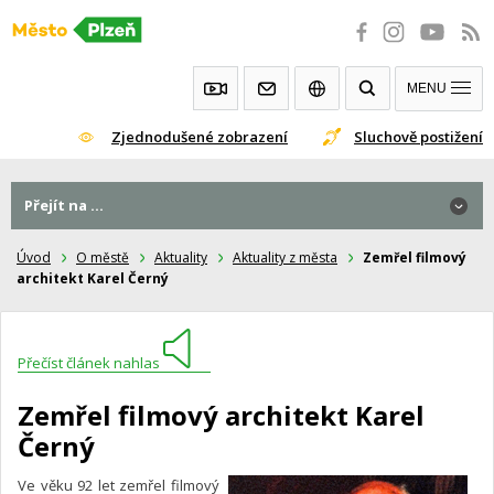
Přeskočit
na
obsah
MENU
Zjednodušené zobrazení
Sluchově postižení
Přejít na ...
Úvod
O městě
Aktuality
Aktuality z města
Zemřel filmový
architekt Karel Černý
Přečíst článek nahlas
Zemřel filmový architekt Karel
Černý
Ve věku 92 let zemřel filmový