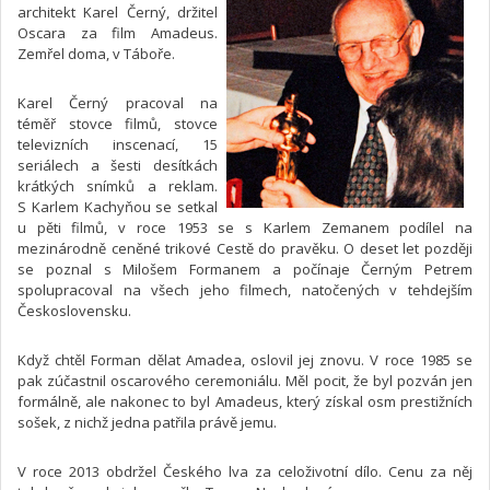
architekt Karel Černý, držitel
Oscara za film Amadeus.
Zemřel doma, v Táboře.
Karel Černý pracoval na
téměř stovce filmů, stovce
televizních inscenací, 15
seriálech a šesti desítkách
krátkých snímků a reklam.
S Karlem Kachyňou se setkal
u pěti filmů, v roce 1953 se s Karlem Zemanem podílel na
mezinárodně ceněné trikové Cestě do pravěku. O deset let později
se poznal s Milošem Formanem a počínaje Černým Petrem
spolupracoval na všech jeho filmech, natočených v tehdejším
Československu.
Když chtěl Forman dělat Amadea, oslovil jej znovu. V roce 1985 se
pak zúčastnil oscarového ceremoniálu. Měl pocit, že byl pozván jen
formálně, ale nakonec to byl Amadeus, který získal osm prestižních
sošek, z nichž jedna patřila právě jemu.
V roce 2013 obdržel Českého lva za celoživotní dílo. Cenu za něj