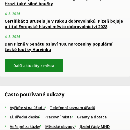
Hrozí také silné bouřky
4. 8. 2026
Certifikát z Bruselu je v rukou dobrovolníků, Plzeň bojuje
o titul Evropské hlavní město dobrovolnictví 2028
4. 8. 2026
Den Plzně v Senátu oslaví 100. narozeniny populární
české loutky Hurvínka
Další aktuality z města
Často používané odkazy
Vyřiďte si na úřadu
Telefonní seznam úřadů
El. úřední deska
Pracovní místa
Granty a dotace
Veřejné zakázky
Městské obvody
Jízdní řády MHD