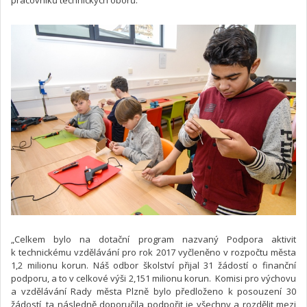
pracovníků technických oborů.
„Celkem bylo na dotační program nazvaný Podpora aktivit
k technickému vzdělávání pro rok 2017 vyčleněno v rozpočtu města
1,2 milionu korun. Náš odbor školství přijal 31 žádostí o finanční
podporu, a to v celkové výši 2,151 milionu korun. Komisi pro výchovu
a vzdělávání Rady města Plzně bylo předloženo k posouzení 30
žádostí, ta následně doporučila podpořit je všechny a rozdělit mezi