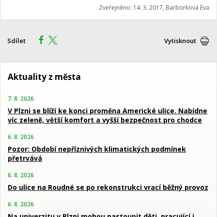
Zveřejněno: 14. 3. 2017, Barborková Eva
Sdílet
Vytisknout
Aktuality z města
7. 8. 2026
V Plzni se blíží ke konci proměna Americké ulice. Nabídne
víc zeleně, větší komfort a vyšší bezpečnost pro chodce
6. 8. 2026
Pozor: Období nepříznivých klimatických podmínek
přetrvává
6. 8. 2026
Do ulice na Roudné se po rekonstrukci vrací běžný provoz
6. 8. 2026
Na univerzitu v Plzni mohou nastoupit děti, pracující i