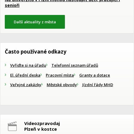
senioři
Další aktuality z města
Často používané odkazy
Vyřiďte si na úřadu
Telefonní seznam úřadů
El. úřední deska
Pracovní místa
Granty a dotace
Veřejné zakázky
Městské obvody
Jízdní řády MHD
Videozpravodaj
Plzeň v kostce