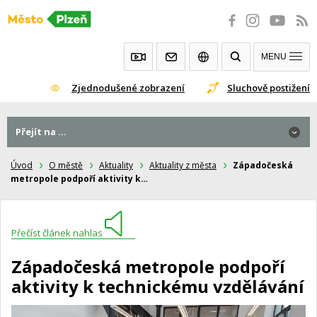
Přeskočit
na
obsah
MENU
Zjednodušené zobrazení
Sluchově postižení
Přejít na ...
Úvod
O městě
Aktuality
Aktuality z města
Západočeská
metropole podpoří aktivity k…
Přečíst článek nahlas
Západočeská metropole podpoří
aktivity k technickému vzdělávání