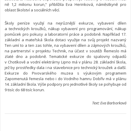
ně 1,2 milionu korun,“ přiblížila Eva Herinková, náměstkyně pro
oblast školství a sociálních věcí.
Školy peníze využijí na nejrůznější exkurze, vybavení dílen
a technických kroužků, nákup vybavení pro programování, nákup
pomůcek pro pokusy a laboratorní práce a podobně. Například 17.
základní a mateřská škola dotaci využije na svůj projekt nazvaný
Ten umí to a ten zas tohle, na vybavení dílen a zájmových kroužků,
na partnerství v projektu Technik, na účast v soutěži Řemeslo má
zlaté dno a podobně. Tematické exkurze do spalovny odpadů
v Chotíkově a vodní elektrárny Lipno má v plánu 28. základní škola,
jež by prostředky dala i na stavebnice pro technický kroužek a další.
Exkurze do Pivovarského muzea s výukovým programem
Zapomenutá řemesla nebo i do Vodního hamru Dobřív má v plánu
14. základní škola. Výše podpory pro jednotlivé školy se pohybuje od
9 tisíc do 68 tisíc korun.
Text: Eva Barborková