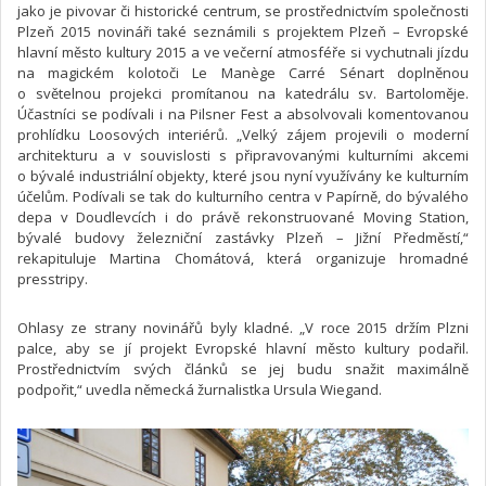
jako je pivovar či historické centrum, se prostřednictvím společnosti
Plzeň 2015 novináři také seznámili s projektem Plzeň – Evropské
hlavní město kultury 2015 a ve večerní atmosféře si vychutnali jízdu
na magickém kolotoči Le Manège Carré Sénart doplněnou
o světelnou projekci promítanou na katedrálu sv. Bartoloměje.
Účastníci se podívali i na Pilsner Fest a absolvovali komentovanou
prohlídku Loosových interiérů. „Velký zájem projevili o moderní
architekturu a v souvislosti s připravovanými kulturními akcemi
o bývalé industriální objekty, které jsou nyní využívány ke kulturním
účelům. Podívali se tak do kulturního centra v Papírně, do bývalého
depa v Doudlevcích i do právě rekonstruované Moving Station,
bývalé budovy železniční zastávky Plzeň – Jižní Předměstí,“
rekapituluje Martina Chomátová, která organizuje hromadné
presstripy.
Ohlasy ze strany novinářů byly kladné. „V roce 2015 držím Plzni
palce, aby se jí projekt Evropské hlavní město kultury podařil.
Prostřednictvím svých článků se jej budu snažit maximálně
podpořit,“ uvedla německá žurnalistka Ursula Wiegand.