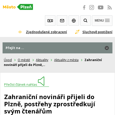
Přeskočit
na
obsah
MENU
Zjednodušené zobrazení
Sluchově postižení
Přejít na ...
Úvod
O městě
Aktuality
Aktuality z města
Zahraniční
novináři přijeli do Plzně,…
Přečíst článek nahlas
Zahraniční novináři přijeli do
Plzně, postřehy zprostředkují
svým čtenářům