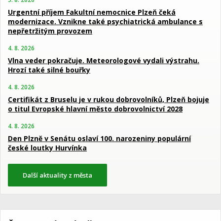
Urgentní příjem Fakultní nemocnice Plzeň čeká
modernizace. Vznikne také psychiatrická ambulance s
nepřetržitým provozem
4. 8. 2026
Vlna veder pokračuje. Meteorologové vydali výstrahu.
Hrozí také silné bouřky
4. 8. 2026
Certifikát z Bruselu je v rukou dobrovolníků, Plzeň bojuje
o titul Evropské hlavní město dobrovolnictví 2028
4. 8. 2026
Den Plzně v Senátu oslaví 100. narozeniny populární
české loutky Hurvínka
Další aktuality z města