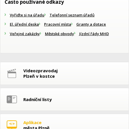
Často používané odkazy
Vyřiďte si na úřadu
Telefonní seznam úřadů
El. úřední deska
Pracovní místa
Granty a dotace
Veřejné zakázky
Městské obvody
Jízdní řády MHD
Videozpravodaj
Plzeň v kostce
Radniční listy
Aplikace
města Plzně