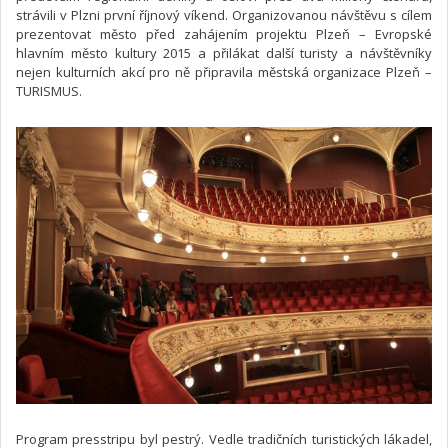
strávili v Plzni první říjnový víkend. Organizovanou návštěvu s cílem
prezentovat město před zahájením projektu Plzeň – Evropské
hlavním město kultury 2015 a přilákat další turisty a návštěvníky
nejen kulturních akcí pro ně připravila městská organizace Plzeň –
TURISMUS.
Program presstripu byl pestrý. Vedle tradičních turistických lákadel,