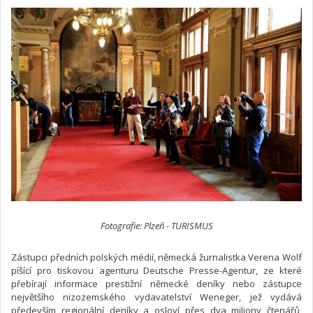
Fotografie: Plzeň - TURISMUS
Zástupci předních polských médií, německá žurnalistka Verena Wolf
píšící pro tiskovou agenturu Deutsche Presse-Agentur, ze které
přebírají informace prestižní německé deníky nebo zástupce
největšího nizozemského vydavatelství Weneger, jež vydává
především regionální deníky a osloví přes dva miliony čtenářů,