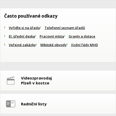
Často používané odkazy
Vyřiďte si na úřadu
Telefonní seznam úřadů
El. úřední deska
Pracovní místa
Granty a dotace
Veřejné zakázky
Městské obvody
Jízdní řády MHD
Videozpravodaj
Plzeň v kostce
Radniční listy