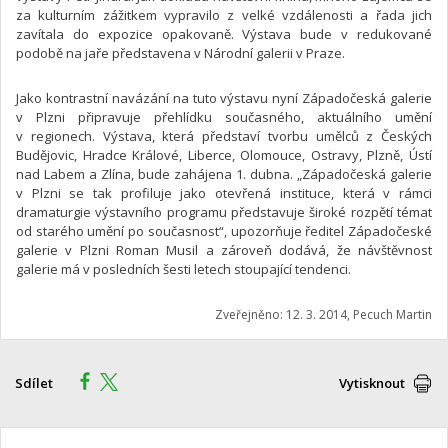
za kulturním zážitkem vypravilo z velké vzdálenosti a řada jich
zavítala do expozice opakovaně. Výstava bude v redukované
podobě na jaře představena v Národní galerii v Praze.
Jako kontrastní navázání na tuto výstavu nyní Západočeská galerie
v Plzni připravuje přehlídku současného, aktuálního umění
v regionech. Výstava, která představí tvorbu umělců z Českých
Budějovic, Hradce Králové, Liberce, Olomouce, Ostravy, Plzně, Ústí
nad Labem a Zlína, bude zahájena 1. dubna. „Západočeská galerie
v Plzni se tak profiluje jako otevřená instituce, která v rámci
dramaturgie výstavního programu představuje široké rozpětí témat
od starého umění po současnost“, upozorňuje ředitel Západočeské
galerie v Plzni Roman Musil a zároveň dodává, že návštěvnost
galerie má v posledních šesti letech stoupající tendenci.
Zveřejněno: 12. 3. 2014, Pecuch Martin
Sdílet
Vytisknout