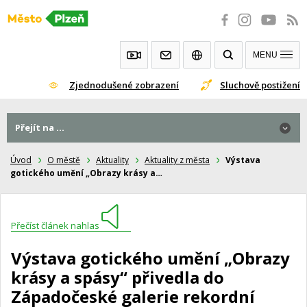
Přeskočit
na
obsah
MENU
Zjednodušené zobrazení
Sluchově postižení
Přejít na ...
Úvod
O městě
Aktuality
Aktuality z města
Výstava
gotického umění „Obrazy krásy a…
Přečíst článek nahlas
Výstava gotického umění „Obrazy
krásy a spásy“ přivedla do
Západočeské galerie rekordní