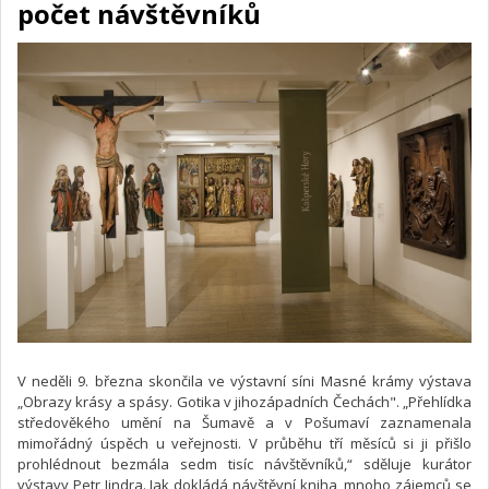
počet návštěvníků
V neděli 9. března skončila ve výstavní síni Masné krámy výstava
„Obrazy krásy a spásy. Gotika v jihozápadních Čechách". „Přehlídka
středověkého umění na Šumavě a v Pošumaví zaznamenala
mimořádný úspěch u veřejnosti. V průběhu tří měsíců si ji přišlo
prohlédnout bezmála sedm tisíc návštěvníků,“ sděluje kurátor
výstavy Petr Jindra. Jak dokládá návštěvní kniha, mnoho zájemců se