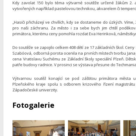
Kdy zavolat 150 bylo téma výtvarné soutěže určené žákům 2. až 
vytvořených například pastelovou technikou, akvarelem či temperou
„Hasiči přicházejí ve chvílích, kdy se dostaneme do úzkých. Víme
pro naši záchranu. Za město i za sebe bych jim chtěl poděkov
primátora, kterému ceny pomohla rozdat Eva Herinková, náměstkyně 
Do soutěže se zapojilo celkem 408 dětí ze 17 základních škol. Ceny
Szabóová, odborná porota ocenila na prvních místech tvorbu Jana J
cena Vratislavu Suchému ze Základní školy speciální Plzeň. Dětsk
patře budovy radnice. V prosinci se výstava přesune do Techmania
Výtvarnou soutěž konající se pod záštitou primátora města 
Plzeňského kraje spolu s odborem krizového řízení magistrátu
Západočeské univerzity.
Fotogalerie