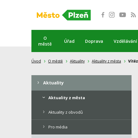
Přeskočit
na
obsah
O
Úřad
Doprava
Vzdělávání
městě
Úvod
O městě
Aktuality
Aktuality z města
Vítě
Aktuality
Aktuality z města
Aktuality z obvodů
Pro média