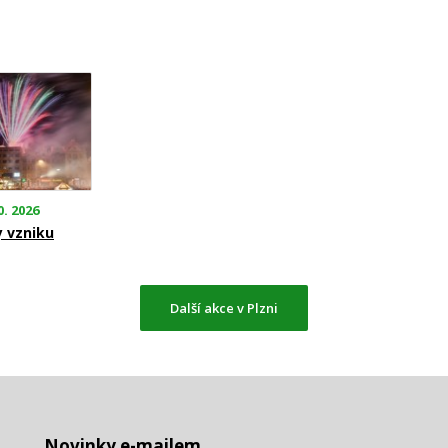
0. 2026
y vzniku
Další akce v Plzni
Novinky e-mailem