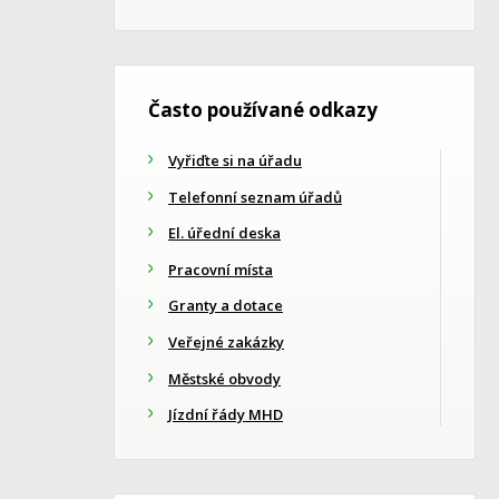
Často používané odkazy
Vyřiďte si na úřadu
Telefonní seznam úřadů
El. úřední deska
Pracovní místa
Granty a dotace
Veřejné zakázky
Městské obvody
Jízdní řády MHD