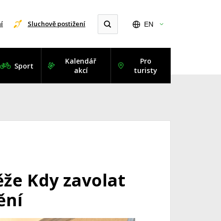
í
Sluchově postižení
EN
Kalendář
Pro
Sport
akcí
turisty
ěže Kdy zavolat
ění