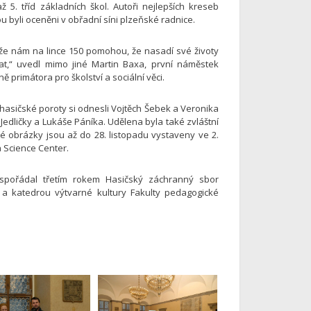
5. tříd základních škol. Autoři nejlepších kreseb
 byli oceněni v obřadní síni plzeňské radnice.
, že nám na lince 150 pomohou, že nasadí své životy
at,“ uvedl mimo jiné Martin Baxa, první náměstek
primátora pro školství a sociální věci.
 hasičské poroty si odnesli Vojtěch Šebek a Veronika
edličky a Lukáše Páníka. Udělena byla také zvláštní
é obrázky jsou až do 28. listopadu vystaveny ve 2.
 Science Center.
uspořádal třetím rokem Hasičský záchranný sbor
 a katedrou výtvarné kultury Fakulty pedagogické