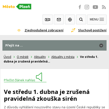
Přeskočit
na
obsah
MENU
Zjednodušené zobrazení
Sluchově postižení
Přejít na ...
Úvod
O městě
Aktuality
Aktuality z města
Ve středu 1.
dubna je zrušená pravidelná…
Přečíst článek nahlas
Ve středu 1. dubna je zrušená
pravidelná zkouška sirén
Z důvodu vyhlášení nouzového stavu na území České republiky se