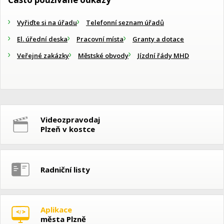
Vyřiďte si na úřadu
Telefonní seznam úřadů
El. úřední deska
Pracovní místa
Granty a dotace
Veřejné zakázky
Městské obvody
Jízdní řády MHD
Videozpravodaj
Plzeň v kostce
Radniční listy
Aplikace
města Plzně