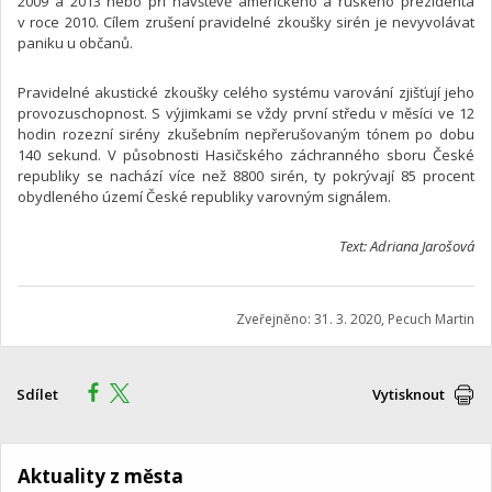
2009 a 2013 nebo při návštěvě amerického a ruského prezidenta
v roce 2010. Cílem zrušení pravidelné zkoušky sirén je nevyvolávat
paniku u občanů.
Pravidelné akustické zkoušky celého systému varování zjišťují jeho
provozuschopnost. S výjimkami se vždy první středu v měsíci ve 12
hodin rozezní sirény zkušebním nepřerušovaným tónem po dobu
140 sekund. V působnosti Hasičského záchranného sboru České
republiky se nachází více než 8800 sirén, ty pokrývají 85 procent
obydleného území České republiky varovným signálem.
Text: Adriana Jarošová
Zveřejněno: 31. 3. 2020, Pecuch Martin
Sdílet
Vytisknout
Aktuality z města