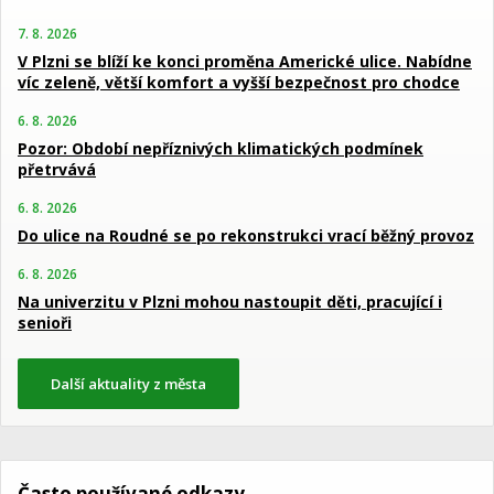
7. 8. 2026
V Plzni se blíží ke konci proměna Americké ulice. Nabídne
víc zeleně, větší komfort a vyšší bezpečnost pro chodce
6. 8. 2026
Pozor: Období nepříznivých klimatických podmínek
přetrvává
6. 8. 2026
Do ulice na Roudné se po rekonstrukci vrací běžný provoz
6. 8. 2026
Na univerzitu v Plzni mohou nastoupit děti, pracující i
senioři
Další aktuality z města
Často používané odkazy