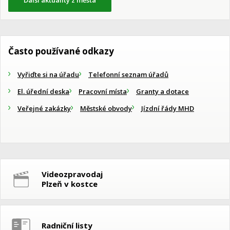
Další aktuality z města
Často používané odkazy
Vyřiďte si na úřadu
Telefonní seznam úřadů
El. úřední deska
Pracovní místa
Granty a dotace
Veřejné zakázky
Městské obvody
Jízdní řády MHD
Videozpravodaj
Plzeň v kostce
Radniční listy