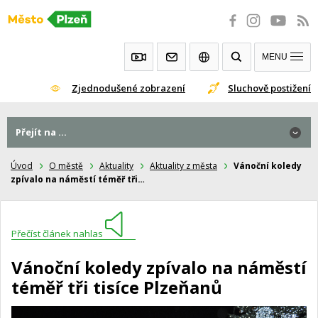
Přeskočit
na
obsah
MENU
Zjednodušené zobrazení
Sluchově postižení
Přejít na ...
Úvod
O městě
Aktuality
Aktuality z města
Vánoční koledy
zpívalo na náměstí téměř tři…
Přečíst článek nahlas
Vánoční koledy zpívalo na náměstí
téměř tři tisíce Plzeňanů