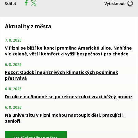
Sdílet
Vytisknout
Aktuality z města
7. 8. 2026
V Plzni se blíží ke konci proměna Americké ulice. Nabídne
víc zeleně, větší komfort a vyšší bezpečnost pro chodce
6. 8. 2026
Pozor: Období nepříznivých klimatických podmínek
přetrvává
6. 8. 2026
Do ulice na Roudné se po rekonstrukci vrací běžný provoz
6. 8. 2026
Na univerzitu v Plzni mohou nastoupit děti, pracující i
senioři