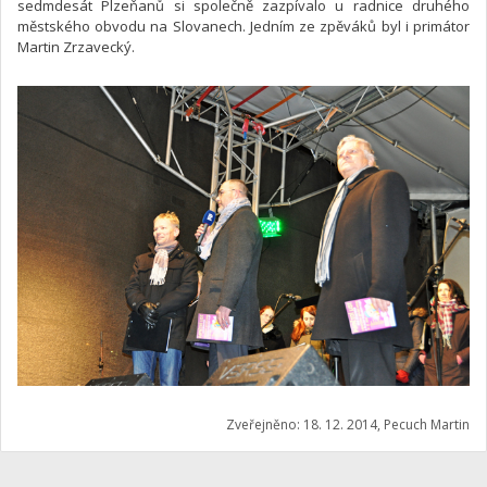
sedmdesát Plzeňanů si společně zazpívalo u radnice druhého
městského obvodu na Slovanech. Jedním ze zpěváků byl i primátor
Martin Zrzavecký.
Zveřejněno: 18. 12. 2014, Pecuch Martin