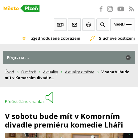
Přeskočit
na
obsah
MENU
Zjednodušené zobrazení
Sluchově postižení
Přejít na ...
Úvod
O městě
Aktuality
Aktuality z města
V sobotu bude
mít v Komorním divadle…
Přečíst článek nahlas
V sobotu bude mít v Komorním
divadle premiéru komedie Lháři