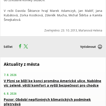
do ztřeštěné komiky situační.
V režii Davida Šiktance hrají Marek Adamczyk, Jan Maléř, Jana
Kubátová, Zorka Kostková, Zdeněk Mucha, Michal Štěrba a Kamila
Šmejkalová.
Zveřejněno: 23. 10. 2013, Mařanová Helena
Sdílet
Vytisknout
Aktuality z města
7. 8. 2026
V Plzni se blíží ke konci proměna Americké ulice. Nabídne
víc zeleně, větší komfort a vyšší bezpečnost pro chodce
6. 8. 2026
Pozor: Období nepříznivých klimatických podmínek
přetrvává