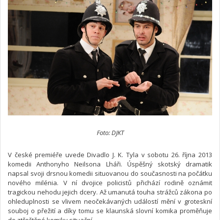
Foto: DJKT
V české premiéře uvede Divadlo J. K. Tyla v sobotu 26. října 2013
komedii Anthonyho Neilsona Lháři. Úspěšný skotský dramatik
napsal svoji drsnou komedii situovanou do současnosti na počátku
nového milénia. V ní dvojice policistů přichází rodině oznámit
tragickou nehodu jejich dcery. Až umanutá touha strážců zákona po
ohleduplnosti se vlivem neočekávaných událostí mění v groteskní
souboj o přežití a díky tomu se klaunská slovní komika proměňuje