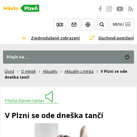
Přeskočit
na
obsah
MENU
Zjednodušené zobrazení
Sluchově postižení
Přejít na ...
Úvod
O městě
Aktuality
Aktuality z města
V Plzni se ode
dneška tančí
Přečíst článek nahlas
V Plzni se ode dneška tančí