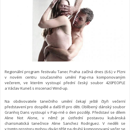
Regionální program festivalu Tanec Praha začíná dnes (6.6.) v Plzni
v novém centru současného umění Pap-rna komponovaným
večerem, ve kterém vystoupí přední český soubor 420PEOPLE
a Václav Kuneš s inscenací Wind-up.
Na obdivovatele tanečního umění čekají ještě čtyři večerní
představení pro dospělé a další tři pro děti. Oblíbený dánský soubor
Granhoj Dans vystoupí v Pap-rně o den později. Představí se dílem
Aline Not Alone, v němž je ústřední postavou kubánská
charismatická tanečnice Aline Sanchez Rodriguez. V neděli se
v tomto prostoru mohou diváci těšit na druhý komponovaný večer se