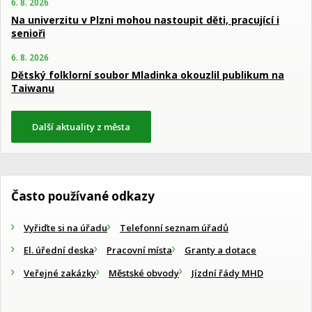
6. 8. 2026
Na univerzitu v Plzni mohou nastoupit děti, pracující i
senioři
6. 8. 2026
Dětský folklorní soubor Mladinka okouzlil publikum na
Taiwanu
Další aktuality z města
Často používané odkazy
Vyřiďte si na úřadu
Telefonní seznam úřadů
El. úřední deska
Pracovní místa
Granty a dotace
Veřejné zakázky
Městské obvody
Jízdní řády MHD