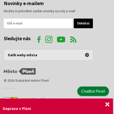
Novinky e-mailem
Nechte si pohodlně zasílat novinky na svůj e-mail
Sledujte nás
© 2026 Statutární město Plzeň
ChatBot Plzeň
náměstí Republiky 1
301 00 Plzeň
Doprava v Plzni
Tel.: +420 378 031 111
E-mail:
posta@plzen.eu