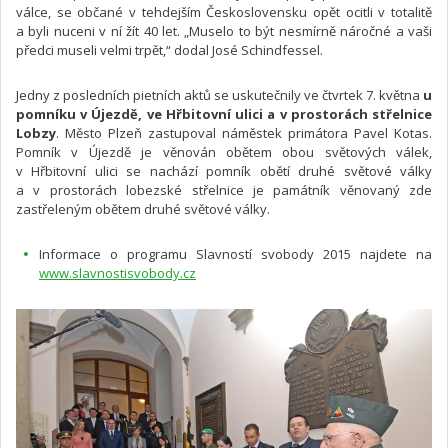
válce, se občané v tehdejším Československu opět ocitli v totalitě
a byli nuceni v ní žít 40 let. „Muselo to být nesmírně náročné a vaši
předci museli velmi trpět,“ dodal José Schindfessel.
Jedny z posledních pietních aktů se uskutečnily ve čtvrtek 7. května
u
pomníku v Újezdě, ve Hřbitovní ulici a v prostorách střelnice
Lobzy
. Město Plzeň zastupoval náměstek primátora Pavel Kotas.
Pomník v Újezdě je věnován obětem obou světových válek,
v Hřbitovní ulici se nachází pomník obětí druhé světové války
a v prostorách lobezské střelnice je památník věnovaný zde
zastřeleným obětem druhé světové války.
Informace o programu Slavností svobody 2015 najdete na
www.slavnostisvobody.cz