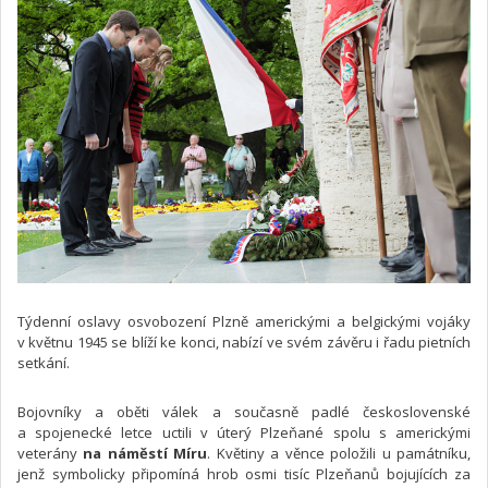
Týdenní oslavy osvobození Plzně americkými a belgickými vojáky
v květnu 1945 se blíží ke konci, nabízí ve svém závěru i řadu pietních
setkání.
Bojovníky a oběti válek a současně padlé československé
a spojenecké letce uctili v úterý Plzeňané spolu s americkými
veterány
na náměstí Míru
. Květiny a věnce položili u památníku,
jenž symbolicky připomíná hrob osmi tisíc Plzeňanů bojujících za