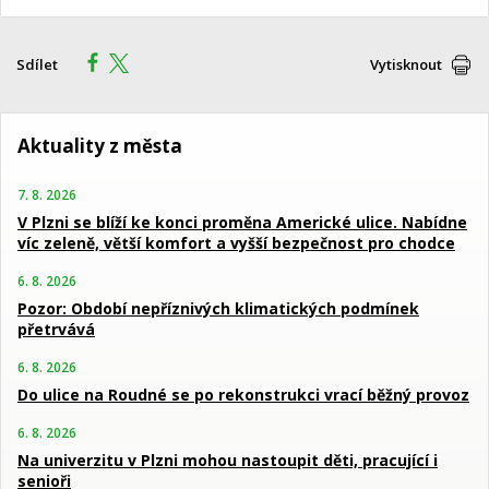
Sdílet
Vytisknout
Aktuality z města
7. 8. 2026
V Plzni se blíží ke konci proměna Americké ulice. Nabídne
víc zeleně, větší komfort a vyšší bezpečnost pro chodce
6. 8. 2026
Pozor: Období nepříznivých klimatických podmínek
přetrvává
6. 8. 2026
Do ulice na Roudné se po rekonstrukci vrací běžný provoz
6. 8. 2026
Na univerzitu v Plzni mohou nastoupit děti, pracující i
senioři