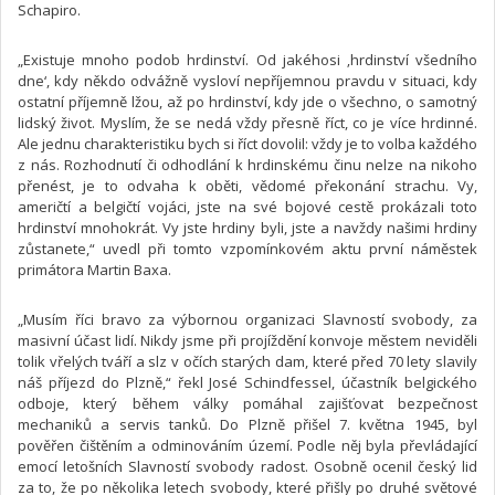
Schapiro.
„Existuje mnoho podob hrdinství. Od jakéhosi ‚hrdinství všedního
dne‘, kdy někdo odvážně vysloví nepříjemnou pravdu v situaci, kdy
ostatní příjemně lžou, až po hrdinství, kdy jde o všechno, o samotný
lidský život. Myslím, že se nedá vždy přesně říct, co je více hrdinné.
Ale jednu charakteristiku bych si říct dovolil: vždy je to volba každého
z nás. Rozhodnutí či odhodlání k hrdinskému činu nelze na nikoho
přenést, je to odvaha k oběti, vědomé překonání strachu. Vy,
američtí a belgičtí vojáci, jste na své bojové cestě prokázali toto
hrdinství mnohokrát. Vy jste hrdiny byli, jste a navždy našimi hrdiny
zůstanete,“ uvedl při tomto vzpomínkovém aktu první náměstek
primátora Martin Baxa.
„Musím říci bravo za výbornou organizaci Slavností svobody, za
masivní účast lidí. Nikdy jsme při projíždění konvoje městem neviděli
tolik vřelých tváří a slz v očích starých dam, které před 70 lety slavily
náš příjezd do Plzně,“ řekl José Schindfessel, účastník belgického
odboje, který během války pomáhal zajišťovat bezpečnost
mechaniků a servis tanků. Do Plzně přišel 7. května 1945, byl
pověřen čištěním a odminováním území. Podle něj byla převládající
emocí letošních Slavností svobody radost. Osobně ocenil český lid
za to, že po několika letech svobody, které přišly po druhé světové