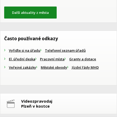
Další aktuality z města
Často používané odkazy
Vyřiďte si na úřadu
Telefonní seznam úřadů
El. úřední deska
Pracovní místa
Granty a dotace
Veřejné zakázky
Městské obvody
Jízdní řády MHD
Videozpravodaj
Plzeň v kostce