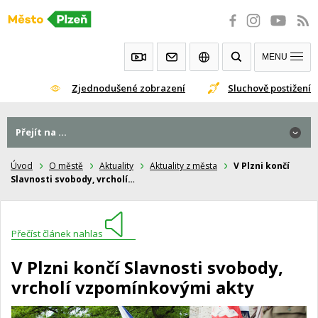
Přeskočit
na
obsah
MENU
Zjednodušené zobrazení
Sluchově postižení
Přejít na ...
Úvod
O městě
Aktuality
Aktuality z města
V Plzni končí
Slavnosti svobody, vrcholí…
Přečíst článek nahlas
V Plzni končí Slavnosti svobody,
vrcholí vzpomínkovými akty