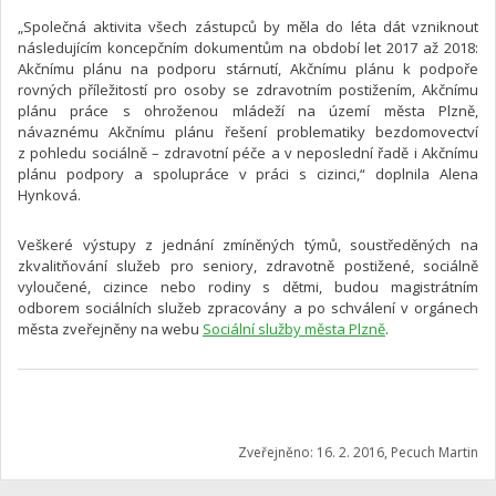
„Společná aktivita všech zástupců by měla do léta dát vzniknout
následujícím koncepčním dokumentům na období let 2017 až 2018:
Akčnímu plánu na podporu stárnutí, Akčnímu plánu k podpoře
rovných příležitostí pro osoby se zdravotním postižením, Akčnímu
plánu práce s ohroženou mládeží na území města Plzně,
návaznému Akčnímu plánu řešení problematiky bezdomovectví
z pohledu sociálně – zdravotní péče a v neposlední řadě i Akčnímu
plánu podpory a spolupráce v práci s cizinci,“ doplnila Alena
Hynková.
Veškeré výstupy z jednání zmíněných týmů, soustředěných na
zkvalitňování služeb pro seniory, zdravotně postižené, sociálně
vyloučené, cizince nebo rodiny s dětmi, budou magistrátním
odborem sociálních služeb zpracovány a po schválení v orgánech
města zveřejněny na webu
Sociální služby města Plzně
.
Zveřejněno: 16. 2. 2016, Pecuch Martin