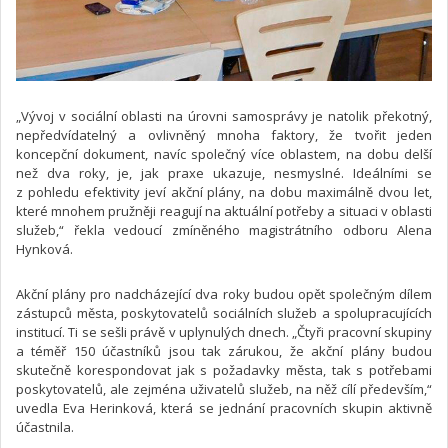
„Vývoj v sociální oblasti na úrovni samosprávy je natolik překotný,
nepředvídatelný a ovlivněný mnoha faktory, že tvořit jeden
koncepční dokument, navíc společný více oblastem, na dobu delší
než dva roky, je, jak praxe ukazuje, nesmyslné. Ideálními se
z pohledu efektivity jeví akční plány, na dobu maximálně dvou let,
které mnohem pružněji reagují na aktuální potřeby a situaci v oblasti
služeb,“ řekla vedoucí zmíněného magistrátního odboru Alena
Hynková.
Akční plány pro nadcházející dva roky budou opět společným dílem
zástupců města, poskytovatelů sociálních služeb a spolupracujících
institucí. Ti se sešli právě v uplynulých dnech. „Čtyři pracovní skupiny
a téměř 150 účastníků jsou tak zárukou, že akční plány budou
skutečně korespondovat jak s požadavky města, tak s potřebami
poskytovatelů, ale zejména uživatelů služeb, na něž cílí především,“
uvedla Eva Herinková, která se jednání pracovních skupin aktivně
účastnila.