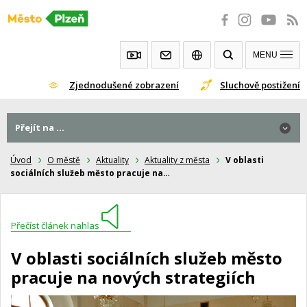
Přeskočit
na
obsah
MENU
Zjednodušené zobrazení
Sluchově postižení
Přejít na ...
Úvod
O městě
Aktuality
Aktuality z města
V oblasti
sociálních služeb město pracuje na…
Přečíst článek nahlas
V oblasti sociálních služeb město
pracuje na nových strategiích