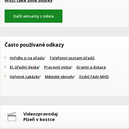
Hrozí také silné bouřky
Další aktuality z města
Často používané odkazy
Vyřiďte si na úřadu
Telefonní seznam úřadů
El. úřední deska
Pracovní místa
Granty a dotace
Veřejné zakázky
Městské obvody
Jízdní řády MHD
Videozpravodaj
Plzeň v kostce