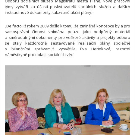
Odboru sociálních služeb Magistrátu města Plzně. Nově pracovní
týmy vytváří za účasti poskytovatelů sociálních služeb a dalších
institucí nové dokumenty, takzvané akční plány.
„De facto již rokem 2009 došlo k tomu, že zmíněná koncepce byla pro
samosprávní činnost vnímána pouze jako podpůrný materiál
a směrodatnými dokumenty pro veškeré aktivity a projekty odboru
se staly každoročně sestavované realizační plány společně
s bilančními zprávami,“ vysvětlila Eva Herinková, rezortní
náměstkyně pro oblast sociálních věcí.