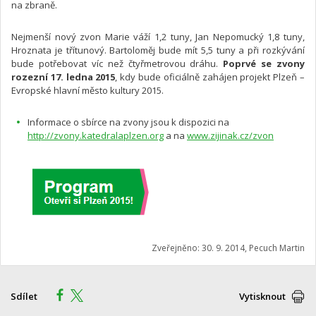
na zbraně.
Nejmenší nový zvon Marie váží 1,2 tuny, Jan Nepomucký 1,8 tuny,
Hroznata je třítunový. Bartoloměj bude mít 5,5 tuny a při rozkývání
bude potřebovat víc než čtyřmetrovou dráhu.
Poprvé se zvony
rozezní 17. ledna 2015
, kdy bude oficiálně zahájen projekt Plzeň –
Evropské hlavní město kultury 2015.
Informace o sbírce na zvony jsou k dispozici na
http://zvony.katedralaplzen.org
a na
www.zijinak.cz/zvon
Zveřejněno: 30. 9. 2014, Pecuch Martin
Sdílet
Vytisknout