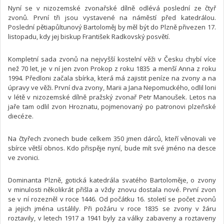
Nyní se v nizozemské zvonařské dílně odlévá poslední ze čtyř
zvonů. První tři jsou vystavené na náměstí před katedrálou.
Poslední pětiapůltunový Bartoloměj by měl být do Plzně přivezen 17.
listopadu, kdy jej biskup František Radkovský posvětí.
Kompletní sada zvonů na nejvyšší kostelní věži v Česku chybí více
než 70 let, je v ní jen zvon Prokop z roku 1835 a menší Anna z roku
1994. Předloni začala sbírka, která má zajistit peníze na zvony a na
úpravy ve věži. První dva zvony, Marii a Jana Nepomuckého, odlil loni
v létě v nizozemské dílně pražský zvonař Petr Manoušek. Letos na
jaře tam odlil zvon Hroznatu, pojmenovaný po patronovi plzeňské
diecéze.
Na čtyřech zvonech bude celkem 350 jmen dárců, kteří věnovali ve
sbírce větší obnos. Kdo přispěje nyní, bude mít své jméno na desce
ve zvonici.
Dominanta Plzně, gotická katedrála svatého Bartoloměje, o zvony
v minulosti několikrát přišla a vždy znovu dostala nové. První zvon
se v ní rozezněl v roce 1446. Od počátku 16. století se počet zvonů
a jejich jména ustálily. Při požáru v roce 1835 se zvony v žáru
roztavily, v letech 1917 a 1941 byly za války zabaveny a roztaveny