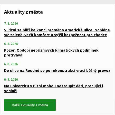
Aktuality z města
7. 8. 2026
V Plzni se blíží ke konci proměna Americké ulice. Nabídne
víc zeleně, větší komfort a vyšší bezpečnost pro chodce
6. 8. 2026
Pozor: Období nepříznivých klimatických podmínek
přetrvává
6. 8. 2026
Do ulice na Roudné se po rekonstrukci vrací běžný provoz
6. 8. 2026
Na univerzitu v Plzni mohou nastoupit děti, pracující i
senioři
Další aktuality z města