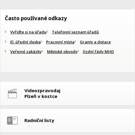
Často používané odkazy
Vyřiďte si na úřadu
Telefonní seznam úřadů
El. úřední deska
Pracovní místa
Granty a dotace
Veřejné zakázky
Městské obvody
Jízdní řády MHD
Videozpravodaj
Plzeň v kostce
Radniční listy