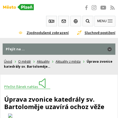
Přeskočit
na
obsah
MENU
Zjednodušené zobrazení
Sluchově postižení
Přejít na ...
Úvod
O městě
Aktuality
Aktuality z města
Úprava zvonice
katedrály sv. Bartoloměje…
Přečíst článek nahlas
Úprava zvonice katedrály sv.
Bartoloměje uzavírá ochoz věže