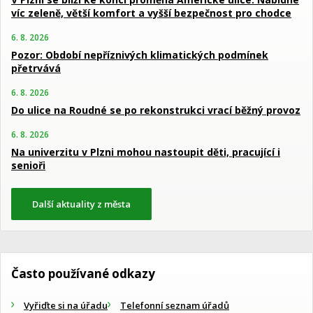
víc zeleně, větší komfort a vyšší bezpečnost pro chodce
6. 8. 2026
Pozor: Období nepříznivých klimatických podmínek
přetrvává
6. 8. 2026
Do ulice na Roudné se po rekonstrukci vrací běžný provoz
6. 8. 2026
Na univerzitu v Plzni mohou nastoupit děti, pracující i
senioři
Další aktuality z města
Často používané odkazy
Vyřiďte si na úřadu
Telefonní seznam úřadů