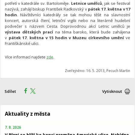
potřetí v katedrále sv. Bartoloměje.
Letnice umělců
, jak se festival
nazývá, zahájí biskup František Radkovský v
pátek 17. května v 17
hodin
. Návštěvníci katedrály se tak mohou těšit na slavnostní
koncert, autorská čtení, letniční vigilii nebo na literárně hudební
podvečer s názvem Cesta. Doprovodnou akcí Letnic umělců je
výstava dětských prací
na téma baroko, která bude zahájena
v
pátek 17. května v 15 hodin v Muzeu církevního umění
ve
Františkánské ulici.
Více informací najdete
zde
.
Zveřejněno: 16. 5. 2013, Pecuch Martin
Sdílet
Vytisknout
Aktuality z města
7. 8. 2026
V Plzni se blíží ke konci proměna Americké ulice. Nabídne