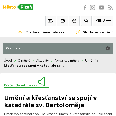
Přeskočit
na
obsah
MENU
Zjednodušené zobrazení
Sluchově postižení
Přejít na ...
Úvod
O městě
Aktuality
Aktuality z města
Umění a
křesťanství se spojí v katedrále sv.…
Přečíst článek nahlas
Umění a křesťanství se spojí v
katedrále sv. Bartoloměje
Umělecký festival spojující krásné umění a křesťanství se uskuteční