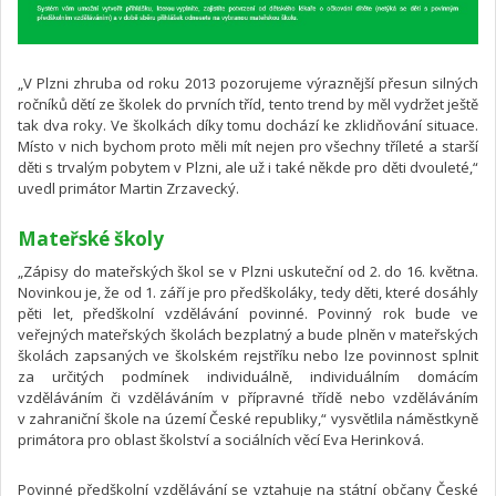
„V Plzni zhruba od roku 2013 pozorujeme výraznější přesun silných
ročníků dětí ze školek do prvních tříd, tento trend by měl vydržet ještě
tak dva roky. Ve školkách díky tomu dochází ke zklidňování situace.
Místo v nich bychom proto měli mít nejen pro všechny tříleté a starší
děti s trvalým pobytem v Plzni, ale už i také někde pro děti dvouleté,“
uvedl primátor Martin Zrzavecký.
Mateřské školy
„Zápisy do mateřských škol se v Plzni uskuteční od 2. do 16. května.
Novinkou je, že od 1. září je pro předškoláky, tedy děti, které dosáhly
pěti let, předškolní vzdělávání povinné. Povinný rok bude ve
veřejných mateřských školách bezplatný a bude plněn v mateřských
školách zapsaných ve školském rejstříku nebo lze povinnost splnit
za určitých podmínek individuálně, individuálním domácím
vzděláváním či vzděláváním v přípravné třídě nebo vzděláváním
v zahraniční škole na území České republiky,“ vysvětlila náměstkyně
primátora pro oblast školství a sociálních věcí Eva Herinková.
Povinné předškolní vzdělávání se vztahuje na státní občany České