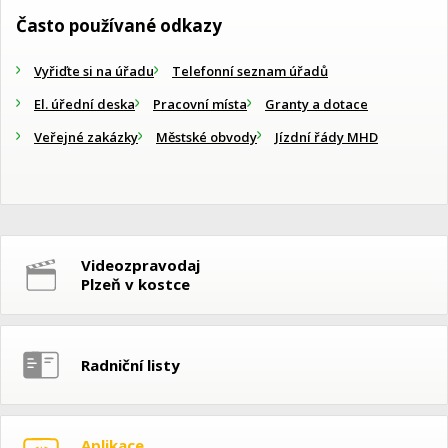
Často používané odkazy
Vyřiďte si na úřadu
Telefonní seznam úřadů
El. úřední deska
Pracovní místa
Granty a dotace
Veřejné zakázky
Městské obvody
Jízdní řády MHD
Videozpravodaj
Plzeň v kostce
Radniční listy
Aplikace