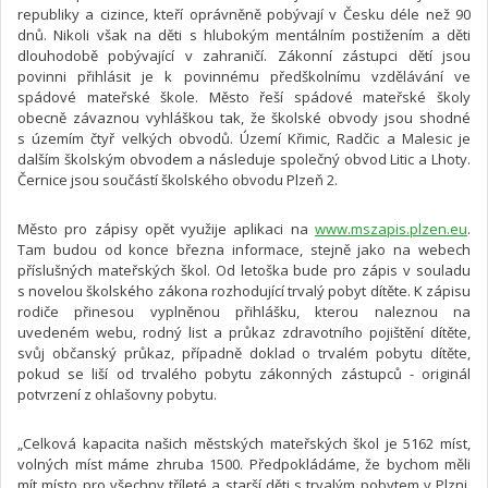
republiky a cizince, kteří oprávněně pobývají v Česku déle než 90
dnů. Nikoli však na děti s hlubokým mentálním postižením a děti
dlouhodobě pobývající v zahraničí. Zákonní zástupci dětí jsou
povinni přihlásit je k povinnému předškolnímu vzdělávání ve
spádové mateřské škole. Město řeší spádové mateřské školy
obecně závaznou vyhláškou tak, že školské obvody jsou shodné
s územím čtyř velkých obvodů. Území Křimic, Radčic a Malesic je
dalším školským obvodem a následuje společný obvod Litic a Lhoty.
Černice jsou součástí školského obvodu Plzeň 2.
Město pro zápisy opět využije aplikaci na
www.mszapis.plzen.eu
.
Tam budou od konce března informace, stejně jako na webech
příslušných mateřských škol. Od letoška bude pro zápis v souladu
s novelou školského zákona rozhodující trvalý pobyt dítěte. K zápisu
rodiče přinesou vyplněnou přihlášku, kterou naleznou na
uvedeném webu, rodný list a průkaz zdravotního pojištění dítěte,
svůj občanský průkaz, případně doklad o trvalém pobytu dítěte,
pokud se liší od trvalého pobytu zákonných zástupců - originál
potvrzení z ohlašovny pobytu.
„Celková kapacita našich městských mateřských škol je 5162 míst,
volných míst máme zhruba 1500. Předpokládáme, že bychom měli
mít místo pro všechny tříleté a starší děti s trvalým pobytem v Plzni.