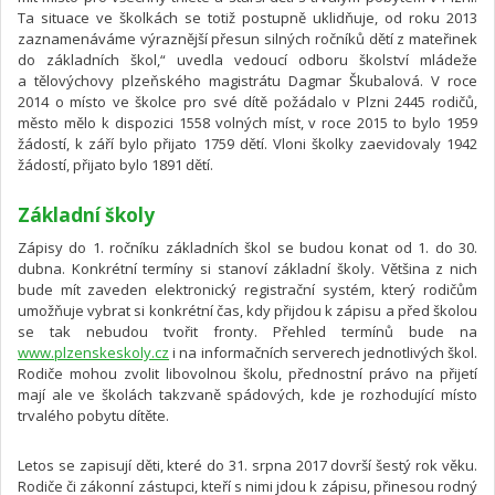
Ta situace ve školkách se totiž postupně uklidňuje, od roku 2013
zaznamenáváme výraznější přesun silných ročníků dětí z mateřinek
do základních škol,“ uvedla vedoucí odboru školství mládeže
a tělovýchovy plzeňského magistrátu Dagmar Škubalová. V roce
2014 o místo ve školce pro své dítě požádalo v Plzni 2445 rodičů,
město mělo k dispozici 1558 volných míst, v roce 2015 to bylo 1959
žádostí, k září bylo přijato 1759 dětí. Vloni školky zaevidovaly 1942
žádostí, přijato bylo 1891 dětí.
Základní školy
Zápisy do 1. ročníku základních škol se budou konat od 1. do 30.
dubna. Konkrétní termíny si stanoví základní školy. Většina z nich
bude mít zaveden elektronický registrační systém, který rodičům
umožňuje vybrat si konkrétní čas, kdy přijdou k zápisu a před školou
se tak nebudou tvořit fronty. Přehled termínů bude na
www.plzenskeskoly.cz
i na informačních serverech jednotlivých škol.
Rodiče mohou zvolit libovolnou školu, přednostní právo na přijetí
mají ale ve školách takzvaně spádových, kde je rozhodující místo
trvalého pobytu dítěte.
Letos se zapisují děti, které do 31. srpna 2017 dovrší šestý rok věku.
Rodiče či zákonní zástupci, kteří s nimi jdou k zápisu, přinesou rodný