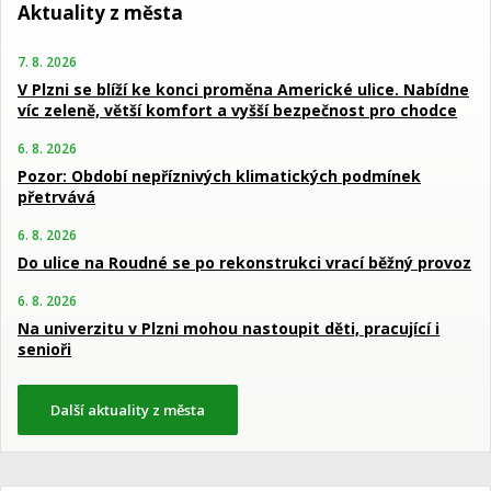
Aktuality z města
7. 8. 2026
V Plzni se blíží ke konci proměna Americké ulice. Nabídne
víc zeleně, větší komfort a vyšší bezpečnost pro chodce
6. 8. 2026
Pozor: Období nepříznivých klimatických podmínek
přetrvává
6. 8. 2026
Do ulice na Roudné se po rekonstrukci vrací běžný provoz
6. 8. 2026
Na univerzitu v Plzni mohou nastoupit děti, pracující i
senioři
Další aktuality z města