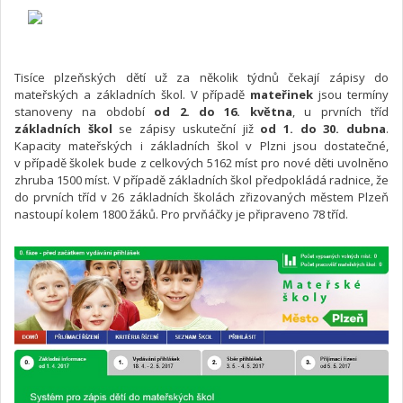
Tisíce plzeňských dětí už za několik týdnů čekají zápisy do
mateřských a základních škol. V případě
mateřinek
jsou termíny
stanoveny na období
od 2. do 16. května
, u prvních tříd
základních škol
se zápisy uskuteční již
od 1. do 30. dubna
.
Kapacity mateřských i základních škol v Plzni jsou dostatečné,
v případě školek bude z celkových 5162 míst pro nové děti uvolněno
zhruba 1500 míst. V případě základních škol předpokládá radnice, že
do prvních tříd v 26 základních školách zřizovaných městem Plzeň
nastoupí kolem 1800 žáků. Pro prvňáčky je připraveno 78 tříd.