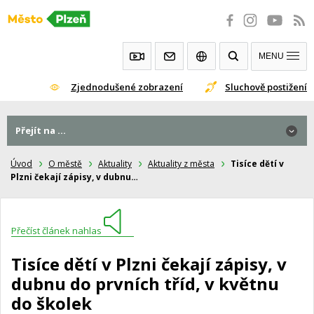
Přeskočit
na
obsah
MENU
Zjednodušené zobrazení
Sluchově postižení
Přejít na ...
Úvod
O městě
Aktuality
Aktuality z města
Tisíce dětí v
Plzni čekají zápisy, v dubnu…
Přečíst článek nahlas
Tisíce dětí v Plzni čekají zápisy, v
dubnu do prvních tříd, v květnu
do školek