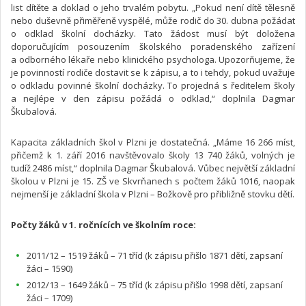
list dítěte a doklad o jeho trvalém pobytu. „Pokud není dítě tělesně
nebo duševně přiměřeně vyspělé, může rodič do 30. dubna požádat
o odklad školní docházky. Tato žádost musí být doložena
doporučujícím posouzením školského poradenského zařízení
a odborného lékaře nebo klinického psychologa. Upozorňujeme, že
je povinností rodiče dostavit se k zápisu, a to i tehdy, pokud uvažuje
o odkladu povinné školní docházky. To projedná s ředitelem školy
a nejlépe v den zápisu požádá o odklad,“ doplnila Dagmar
Škubalová.
Kapacita základních škol v Plzni je dostatečná. „Máme 16 266 míst,
přičemž k 1. září 2016 navštěvovalo školy 13 740 žáků, volných je
tudíž 2486 míst,“ doplnila Dagmar Škubalová. Vůbec největší základní
školou v Plzni je 15. ZŠ ve Skvrňanech s počtem žáků 1016, naopak
nejmenší je základní škola v Plzni – Božkově pro přibližně stovku dětí.
Počty žáků v 1. ročnících ve školním roce:
2011/12 – 1519 žáků – 71 tříd (k zápisu přišlo 1871 dětí, zapsaní
žáci – 1590)
2012/13 – 1649 žáků – 75 tříd (k zápisu přišlo 1998 dětí, zapsaní
žáci – 1709)