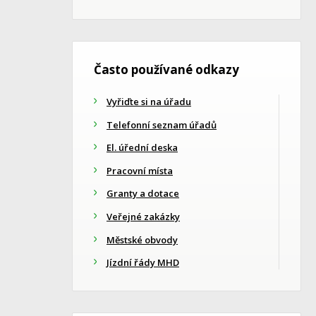
Často používané odkazy
Vyřiďte si na úřadu
Telefonní seznam úřadů
El. úřední deska
Pracovní místa
Granty a dotace
Veřejné zakázky
Městské obvody
Jízdní řády MHD