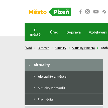
Přeskočit
na
obsah
O
Úřad
Doprava
Vzdělávání
městě
Úvod
O městě
Aktuality
Aktuality z města
Tech
Aktuality
Aktuality z města
Aktuality z obvodů
Pro média