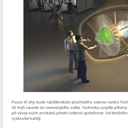
Pouze tři dny bude návštěvníkům plzeňského science centra Techm
3D brýlí zavede do neexistujícího světa. Technicky vyspělý přístroj s
při vývoji svých produktů přední světové společnosti. Od dnešního d
vyzkoušet každý.