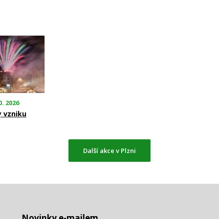
0. 2026
y vzniku
Další akce v Plzni
Novinky e-mailem