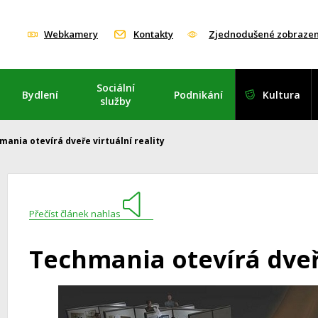
Webkamery
Kontakty
Zjednodušené zobrazen
Sociální
Bydlení
Podnikání
Kultura
služby
mania otevírá dveře virtuální reality
Přečíst článek nahlas
Techmania otevírá dveře