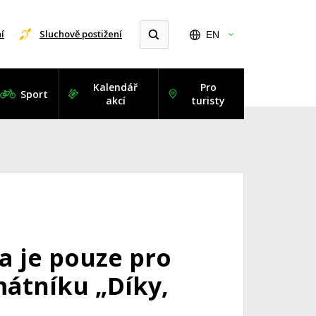
í
Sluchově postižení
EN
Kalendář
Pro
Sport
akcí
turisty
a je pouze pro
mátníku „Díky,