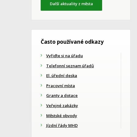
Další aktuality z města
Často používané odkazy
Vyřiďte si na úřadu
Telefonní seznam úřadů
El. úřední deska
Pracovní místa
Granty a dotace
Veřejné zakázky
Městské obvody
Jízdní řády MHD