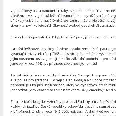
Vzpomínkový akt u památníku „Díky, Ameriko!“ zakončil v Plzni 
v květnu 1945. Vojenská ležení, historické kempy, džípy, různá v
přilákaly tisíce lidí a návštěvníků do centra města. Největšímu z
Liberty a novinka letošních Slavností svobody, seskok tří parašutis
Stovky lidí si k památníku „Díky, Ameriko!“ přišly připomenout událos
„Dnešní květnové dny, kdy slavíme osvobození Plzně, jsou pojm
vystihující název. Při této příležitosti si více připomínáme význ
jejím obsahem, oslavujeme ji, jakožto základní podmínku pro důsto
jsme byli v roce 1945, po příchodu spojeneckých armád.
Ale, jak říká jeden z amerických veteránů, George Thompson z 16
a je pouze pro statečné.´ To nejsou jen slova, ale hluboce prožit
náhodou je říká příslušník národa, který ve čtyřicátých letech mi
jeho vzkaz, je to vzkaz této země nám všem. Díky, Ameriko,“ uvedl
Za americké i belgické veterány promluvil Earl Ingram z 2. pěší div
každý rok jezdí do České republiky, odpovídá: „Jezdíme sem před
kteří přinesli tehdy v roce 1945 oběť nejvyšší. A druhý důvod je,