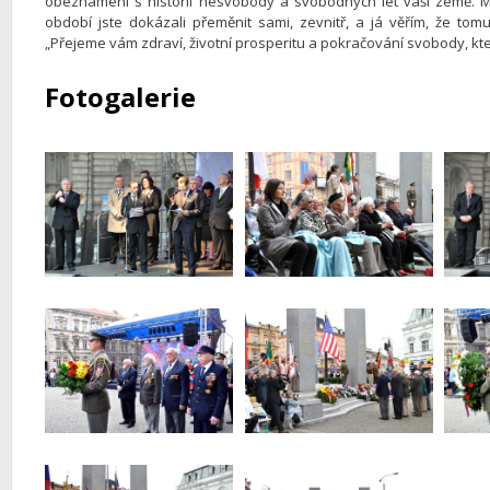
obeznámeni s historií nesvobody a svobodných let vaší země. Mát
období jste dokázali přeměnit sami, zevnitř, a já věřím, že tom
„Přejeme vám zdraví, životní prosperitu a pokračování svobody, kt
Fotogalerie