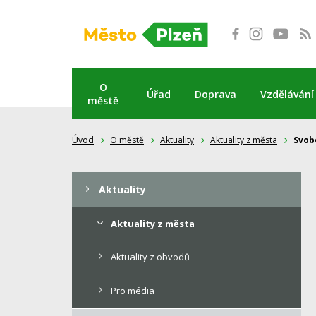
Přeskočit
na
obsah
O
Úřad
Doprava
Vzdělávání
městě
Úvod
O městě
Aktuality
Aktuality z města
Svob
Aktuality
Aktuality z města
Aktuality z obvodů
Pro média