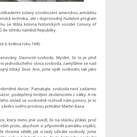
několikadenní oslavy osvobození americkou armádou
ojenská technika, ale i doprovodný hudební program
ájmu se těšila kolona historických vozidel Convoy of
tů do středu náměstí Republiky.
ti 6. května roku 1945.
enovány Slavnosti svobody. Myslím, že to je plně
am toho jednoduchého slova svoboda, zamýšlíme se nad
jný lidský život. Ano, jsme opět svobodni, tak jako
. obrněné divize: ´Pamatujte, svoboda není zadarmo
ý názor, podepřený tvrdými zkušenostmi z války. A ne
nulého století se svobodně rozhodl nám pomoci. Je to
 v závěru svého proslovu primátor Martin Baxa.
ize, který mimo jiné uvedl, že na otázku přátel, proč
evším proto, abychom si připomněli památku vojáků,
 že chceme vědět, jak si tady užíváte svobody. Jsme