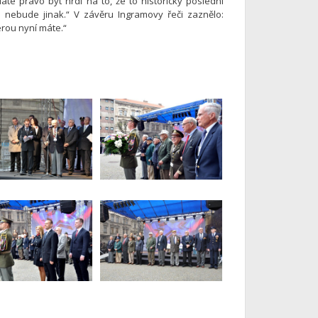
e právo být hrdí na to, že to historicky poslední
u nebude jinak.“ V závěru Ingramovy řeči zaznělo:
erou nyní máte.“