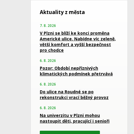
Aktuality z města
7. 8. 2026
V Plzni se blíží ke konci proměna
Americké ulice. Nabídne víc zeleně,
větší komfort a vyšší bezpečnost
pro chodce
6. 8. 2026
Pozor: Období nepříznivých
klimatických podmínek přetrvává
6. 8. 2026
Do ulice na Roudné se po
rekonstrukci vrací běžný provoz
6. 8. 2026
Na univerzitu v Plzni mohou
nastoupit děti, pracující i senioři