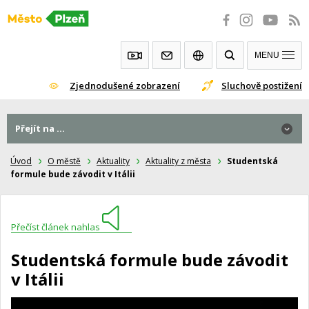
Přeskočit
na
obsah
MENU
Zjednodušené zobrazení
Sluchově postižení
Přejít na ...
Úvod
O městě
Aktuality
Aktuality z města
Studentská
formule bude závodit v Itálii
Přečíst článek nahlas
Studentská formule bude závodit
v Itálii