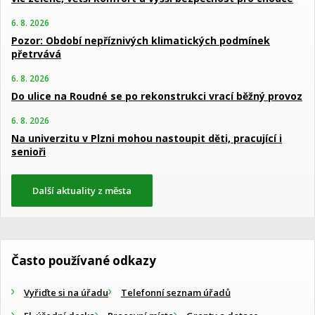
6. 8. 2026
Pozor: Období nepříznivých klimatických podmínek
přetrvává
6. 8. 2026
Do ulice na Roudné se po rekonstrukci vrací běžný provoz
6. 8. 2026
Na univerzitu v Plzni mohou nastoupit děti, pracující i
senioři
Další aktuality z města
Často používané odkazy
Vyřiďte si na úřadu
Telefonní seznam úřadů