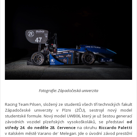
Fotografie: Západočeská univerzita
Racing Team Pilsen, složený ze studentů všech tří technických fakult
Západočeské univerzity v Plzni (ZČU), sestrojil nový model
studentské formule. Nový model UWB06, který je už šestou generací
závodních vozidel plzeňských vysokoškoláků, se představí
od
středy 24. do neděle 28. července
na okruhu
Riccardo Paletti
v italském městě Varano de' Melegari. Jde o úvodní závod prestižní