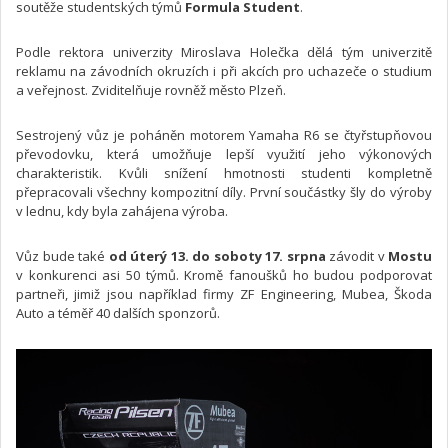
soutěže studentských týmů
Formula Student
.
Podle rektora univerzity Miroslava Holečka dělá tým univerzitě
reklamu na závodních okruzích i při akcích pro uchazeče o studium
a veřejnost. Zviditelňuje rovněž město Plzeň.
Sestrojený vůz je poháněn motorem Yamaha R6 se čtyřstupňovou
převodovku, která umožňuje lepší využití jeho výkonových
charakteristik. Kvůli snížení hmotnosti studenti kompletně
přepracovali všechny kompozitní díly. První součástky šly do výroby
v lednu, kdy byla zahájena výroba.
Vůz bude také
od úterý 13. do soboty 17. srpna
závodit v
Mostu
v konkurenci asi 50 týmů. Kromě fanoušků ho budou podporovat
partneři, jimiž jsou například firmy ZF Engineering, Mubea, Škoda
Auto a téměř 40 dalších sponzorů.