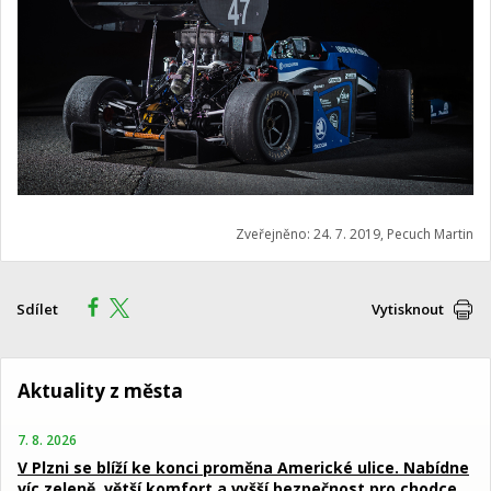
Zveřejněno: 24. 7. 2019, Pecuch Martin
Sdílet
Vytisknout
Aktuality z města
7. 8. 2026
V Plzni se blíží ke konci proměna Americké ulice. Nabídne
víc zeleně, větší komfort a vyšší bezpečnost pro chodce