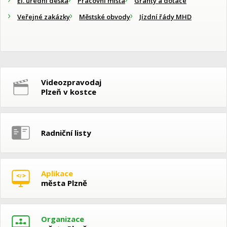
El. úřední deska
Pracovní místa
Granty a dotace
Veřejné zakázky
Městské obvody
Jízdní řády MHD
Videozpravodaj
Plzeň v kostce
Radniční listy
Aplikace
města Plzně
Organizace