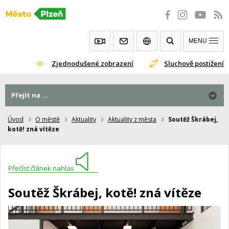
Přeskočit
na
obsah
MENU
Zjednodušené zobrazení
Sluchově postižení
Přejít na ...
Úvod
O městě
Aktuality
Aktuality z města
Soutěž Škrábej,
kotě! zná vítěze
Přečíst článek nahlas
Soutěž Škrábej, kotě! zná vítěze