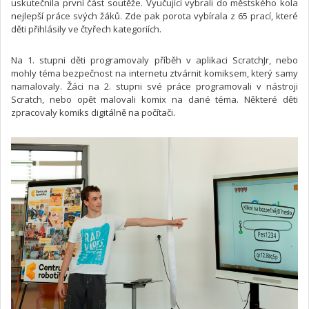
uskutečnila první část soutěže. Vyučující vybrali do městského kola
nejlepší práce svých žáků. Zde pak porota vybírala z 65 prací, které
děti přihlásily ve čtyřech kategoriích.
Na 1. stupni děti programovaly příběh v aplikaci ScratchJr, nebo
mohly téma bezpečnost na internetu ztvárnit komiksem, který samy
namalovaly. Žáci na 2. stupni své práce programovali v nástroji
Scratch, nebo opět malovali komix na dané téma. Některé děti
zpracovaly komiks digitálně na počítači.