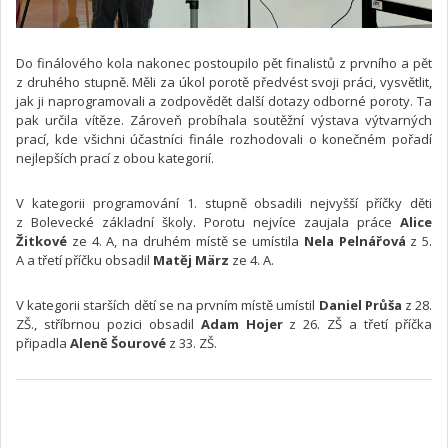
Do finálového kola nakonec postoupilo pět finalistů z prvního a pět
z druhého stupně. Měli za úkol porotě předvést svoji práci, vysvětlit,
jak ji naprogramovali a zodpovědět další dotazy odborné poroty. Ta
pak určila vítěze. Zároveň probíhala soutěžní výstava výtvarných
prací, kde všichni účastníci finále rozhodovali o konečném pořadí
nejlepších prací z obou kategorií.
V kategorii programování 1. stupně obsadili nejvyšší příčky děti
z Bolevecké základní školy. Porotu nejvíce zaujala práce
Alice
Žitkové
ze 4. A, na druhém místě se umístila
Nela Pelnářová
z 5.
A a třetí příčku obsadil
Matěj März
ze 4. A.
V kategorii starších dětí se na prvním místě umístil
Daniel Průša
z 28.
ZŠ., stříbrnou pozici obsadil
Adam Hojer
z 26. ZŠ a třetí příčka
připadla
Aleně Šourové
z 33. ZŠ.