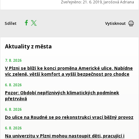
Zveřejněno: 21. 6. 2019, Jarošová Adriana
Sdílet
Vytisknout
Aktuality z města
7. 8. 2026
V Plzni se blíží ke konci proměna Americké ulice. Nabídne
víc zeleně, větší komfort a vyšší bezpečnost pro chodce
6. 8. 2026
Pozor: Období nepříznivých klimatických podmínek
přetrvává
6. 8. 2026
Do ulice na Roudné se po rekonstrukci vrací běžný provoz
6. 8. 2026
Na univerzitu v Plzni mohou nastoupit děti, pracující i