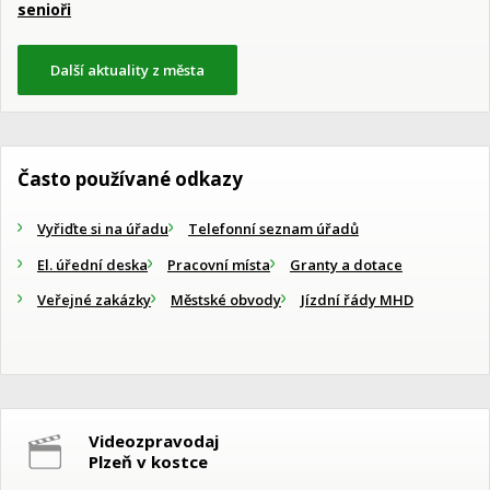
senioři
Další aktuality z města
Často používané odkazy
Vyřiďte si na úřadu
Telefonní seznam úřadů
El. úřední deska
Pracovní místa
Granty a dotace
Veřejné zakázky
Městské obvody
Jízdní řády MHD
Videozpravodaj
Plzeň v kostce