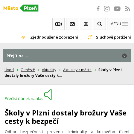
Přeskočit
na
obsah
MENU
Zjednodušené zobrazení
Sluchově postižení
Přejít na ...
Úvod
O městě
Aktuality
Aktuality z města
Školy v Plzni
dostaly brožury Vaše cesty k…
Přečíst článek nahlas
Školy v Plzni dostaly brožury Vaše
cesty k bezpečí
Odbor bezpečnosti, prevence kriminality a krizového řízení