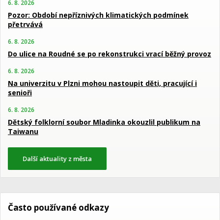
6. 8. 2026
Pozor: Období nepříznivých klimatických podmínek
přetrvává
6. 8. 2026
Do ulice na Roudné se po rekonstrukci vrací běžný provoz
6. 8. 2026
Na univerzitu v Plzni mohou nastoupit děti, pracující i
senioři
6. 8. 2026
Dětský folklorní soubor Mladinka okouzlil publikum na
Taiwanu
Další aktuality z města
Často používané odkazy