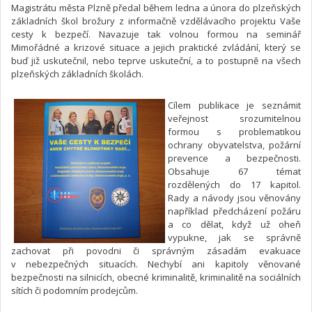
Magistrátu města Plzně předal během ledna a února do plzeňských
základních škol brožury z informačně vzdělávacího projektu Vaše
cesty k bezpečí. Navazuje tak volnou formou na seminář
Mimořádné a krizové situace a jejich praktické zvládání, který se
buď již uskutečnil, nebo teprve uskuteční, a to postupně na všech
plzeňských základních školách.
Cílem publikace je seznámit
veřejnost srozumitelnou
formou s problematikou
ochrany obyvatelstva, požární
prevence a bezpečnosti.
Obsahuje 67 témat
rozdělených do 17 kapitol.
Rady a návody jsou věnovány
například předcházení požáru
a co dělat, když už oheň
vypukne, jak se správně
zachovat při povodni či správným zásadám evakuace
v nebezpečných situacích. Nechybí ani kapitoly věnované
bezpečnosti na silnicích, obecné kriminalitě, kriminalitě na sociálních
sítích či podomním prodejcům.