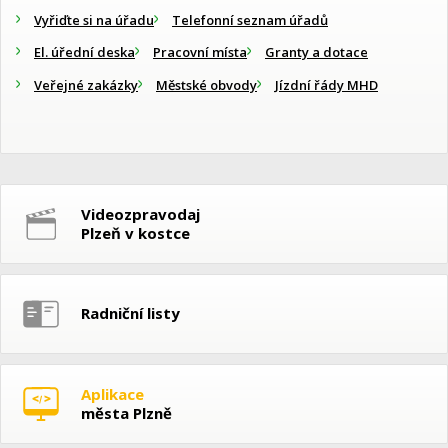
Vyřiďte si na úřadu
Telefonní seznam úřadů
El. úřední deska
Pracovní místa
Granty a dotace
Veřejné zakázky
Městské obvody
Jízdní řády MHD
Videozpravodaj
Plzeň v kostce
Radniční listy
Aplikace
města Plzně