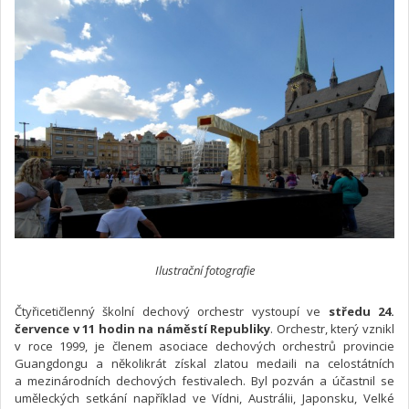
Ilustrační fotografie
Čtyřicetičlenný školní dechový orchestr vystoupí ve
středu 24.
července v 11 hodin na náměstí Republiky
. Orchestr, který vznikl
v roce 1999, je členem asociace dechových orchestrů provincie
Guangdongu a několikrát získal zlatou medaili na celostátních
a mezinárodních dechových festivalech. Byl pozván a účastnil se
uměleckých setkání například ve Vídni, Austrálii, Japonsku, Velké