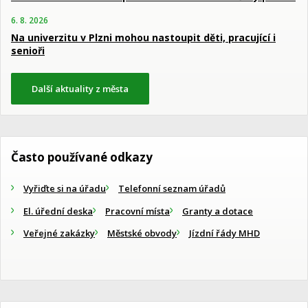
6. 8. 2026
Na univerzitu v Plzni mohou nastoupit děti, pracující i
senioři
Další aktuality z města
Často používané odkazy
Vyřiďte si na úřadu
Telefonní seznam úřadů
El. úřední deska
Pracovní místa
Granty a dotace
Veřejné zakázky
Městské obvody
Jízdní řády MHD