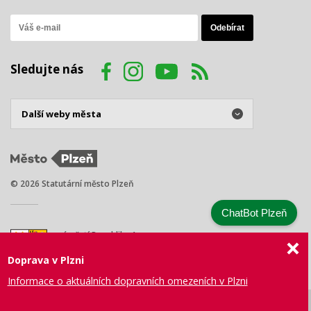
Sledujte nás
© 2026 Statutární město Plzeň
ChatBot Plzeň
náměstí Republiky 1
301 00 Plzeň
Doprava v Plzni
Tel.: +420 378 031 111
E-mail:
posta@plzen.eu
Informace o aktuálních dopravních omezeních v Plzni
Mapa
Prohlášení
Právní
Správa webu
Certifikace