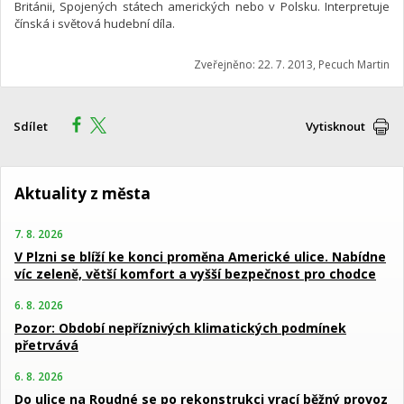
Británii, Spojených státech amerických nebo v Polsku. Interpretuje
čínská i světová hudební díla.
Zveřejněno: 22. 7. 2013, Pecuch Martin
Sdílet
Vytisknout
Aktuality z města
7. 8. 2026
V Plzni se blíží ke konci proměna Americké ulice. Nabídne
víc zeleně, větší komfort a vyšší bezpečnost pro chodce
6. 8. 2026
Pozor: Období nepříznivých klimatických podmínek
přetrvává
6. 8. 2026
Do ulice na Roudné se po rekonstrukci vrací běžný provoz