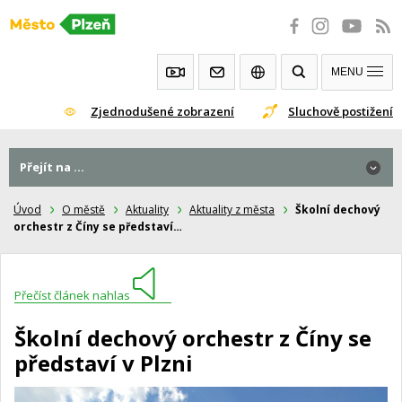
Přeskočit
na
obsah
MENU
Zjednodušené zobrazení
Sluchově postižení
Přejít na ...
Úvod
O městě
Aktuality
Aktuality z města
Školní dechový
orchestr z Číny se představí…
Přečíst článek nahlas
Školní dechový orchestr z Číny se
představí v Plzni