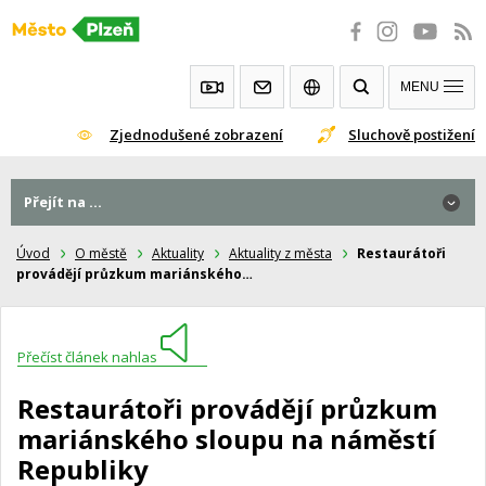
Přeskočit
na
obsah
MENU
Zjednodušené zobrazení
Sluchově postižení
Přejít na ...
Úvod
O městě
Aktuality
Aktuality z města
Restaurátoři
provádějí průzkum mariánského…
Přečíst článek nahlas
Restaurátoři provádějí průzkum
mariánského sloupu na náměstí
Republiky