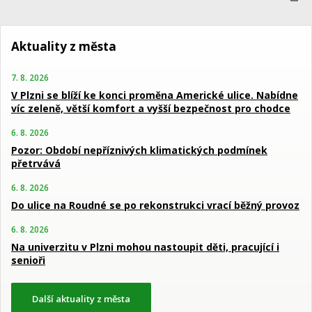
Aktuality z města
7. 8. 2026
V Plzni se blíží ke konci proměna Americké ulice. Nabídne
víc zeleně, větší komfort a vyšší bezpečnost pro chodce
6. 8. 2026
Pozor: Období nepříznivých klimatických podmínek
přetrvává
6. 8. 2026
Do ulice na Roudné se po rekonstrukci vrací běžný provoz
6. 8. 2026
Na univerzitu v Plzni mohou nastoupit děti, pracující i
senioři
Další aktuality z města