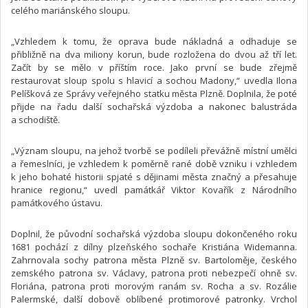
celého mariánského sloupu.
„Vzhledem k tomu, že oprava bude nákladná a odhaduje se
přibližně na dva miliony korun, bude rozložena do dvou až tří let.
Začít by se mělo v příštím roce. Jako první se bude zřejmě
restaurovat sloup spolu s hlavicí a sochou Madony,“ uvedla Ilona
Pelíšková ze Správy veřejného statku města Plzně. Doplnila, že poté
přijde na řadu další sochařská výzdoba a nakonec balustráda
a schodiště.
„Význam sloupu, na jehož tvorbě se podíleli převážně místní umělci
a řemeslníci, je vzhledem k poměrně rané době vzniku i vzhledem
k jeho bohaté historii spjaté s dějinami města značný a přesahuje
hranice regionu,“ uvedl památkář Viktor Kovařík z Národního
památkového ústavu.
Doplnil, že původní sochařská výzdoba sloupu dokončeného roku
1681 pochází z dílny plzeňského sochaře Kristiána Widemanna.
Zahrnovala sochy patrona města Plzně sv. Bartoloměje, českého
zemského patrona sv. Václavy, patrona proti nebezpečí ohně sv.
Floriána, patrona proti morovým ranám sv. Rocha a sv. Rozálie
Palermské, další dobově oblíbené protimorové patronky. Vrchol