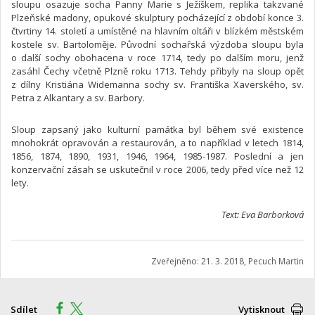
sloupu osazuje socha Panny Marie s Ježíškem, replika takzvané
Plzeňské madony, opukové skulptury pocházející z období konce 3.
čtvrtiny 14. století a umístěné na hlavním oltáři v blízkém městském
kostele sv. Bartoloměje. Původní sochařská výzdoba sloupu byla
o další sochy obohacena v roce 1714, tedy po dalším moru, jenž
zasáhl Čechy včetně Plzně roku 1713. Tehdy přibyly na sloup opět
z dílny Kristiána Widemanna sochy sv. Františka Xaverského, sv.
Petra z Alkantary a sv. Barbory.
Sloup zapsaný jako kulturní památka byl během své existence
mnohokrát opravován a restaurován, a to například v letech 1814,
1856, 1874, 1890, 1931, 1946, 1964, 1985-1987. Poslední a jen
konzervační zásah se uskutečnil v roce 2006, tedy před více než 12
lety.
Text: Eva Barborková
Zveřejněno: 21. 3. 2018, Pecuch Martin
Sdílet
Vytisknout