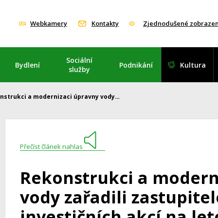
Webkamery
Kontakty
Zjednodušené zobrazen
Sociální
Bydlení
Podnikání
Kultura
služby
nstrukci a modernizaci úpravny vody…
Přečíst článek nahlas
Rekonstrukci a modern
vody zařadili zastupit
investičních akcí na let