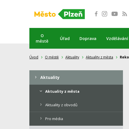
Přeskočit
na
obsah
O
Úřad
Doprava
Vzdělávání
městě
Úvod
O městě
Aktuality
Aktuality z města
Reko
Aktuality
Aktuality z města
Aktuality z obvodů
Pro média