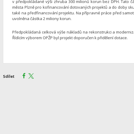
v předpokládané výši zhruba 300 milionů korun bez DPH. Tato č
města Plzně pro kofinancování dotovaných projektů a do doby sk
také na předfinancování projektu. Na přípravné práce před samot
uvolněna částka 2 miliony korun.
Předpokládaná celková výše nákladů na rekonstrukci a modernizac
Řídícím výborem OPŽP byl projekt doporučen k přidělení dotace.
Sdílet