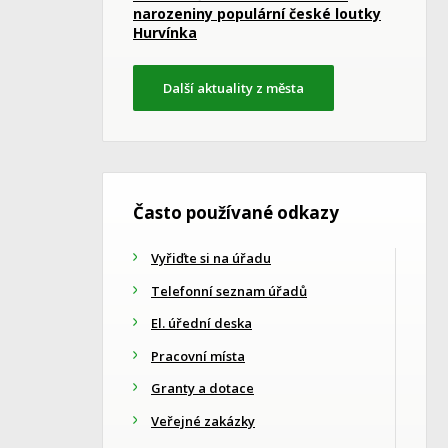
narozeniny populární české loutky
Hurvínka
Další aktuality z města
Často používané odkazy
Vyřiďte si na úřadu
Telefonní seznam úřadů
El. úřední deska
Pracovní místa
Granty a dotace
Veřejné zakázky