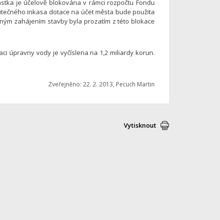
ástka je účelově blokována v rámci rozpočtu Fondu
utečného inkasa dotace na účet města bude použita
ným zahájením stavby byla prozatím z této blokace
i úpravny vody je vyčíslena na 1,2 miliardy korun.
Zveřejněno: 22. 2. 2013, Pecuch Martin
Vytisknout