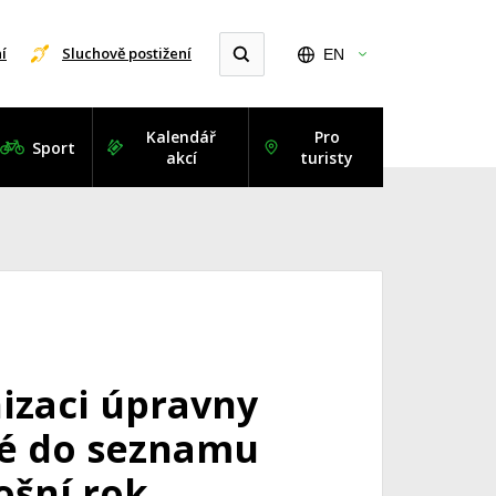
í
Sluchově postižení
EN
Kalendář
Pro
Sport
akcí
turisty
izaci úpravny
elé do seznamu
ošní rok