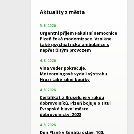
Aktuality z města
5. 8. 2026
Urgentní příjem Fakultní nemocnice
Plzeň čeká modernizace. Vznikne
také psychiatrická ambulance s
nepřetržitým provozem
4. 8. 2026
Vlna veder pokračuje.
Meteorologové vydali výstrahu.
Hrozí také silné bouřky
4. 8. 2026
Certifikát z Bruselu je v rukou
dobrovolníků, Plzeň bojuje o titul
Evropské hlavní město
dobrovolnictví 2028
4. 8. 2026
Den Plzně v Senátu oslaví 100.