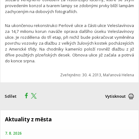
provedením konzol a tvarem lampy se zdobnými prvky blíží lampám
zachyceným na dobových fotografiích.
Na ukončenou rekonstrukci Perlové ulice a části ulice Veleslavínova
za 14,7 milionu korun naváže oprava dalšího úseku Veleslavínovy
ulice. Je rozdělena do tří etap, při nichž bude pokračovat vyměněna
povrchu vozovky za dlažbu z velkých žulových kostek pocházejících
z Americké třídy. Na chodníky kameníci položí rovněž dlažbu z již
dříve použitých plzeňských desek. Obnova ulice již začala a potrvá
do konce srpna.
Zveřejněno: 30. 4. 2013, Mařanová Helena
Sdílet
Vytisknout
Aktuality z města
7. 8. 2026