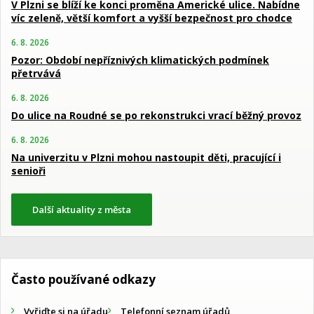
V Plzni se blíží ke konci proměna Americké ulice. Nabídne
víc zeleně, větší komfort a vyšší bezpečnost pro chodce
6. 8. 2026
Pozor: Období nepříznivých klimatických podmínek
přetrvává
6. 8. 2026
Do ulice na Roudné se po rekonstrukci vrací běžný provoz
6. 8. 2026
Na univerzitu v Plzni mohou nastoupit děti, pracující i
senioři
Další aktuality z města
Často používané odkazy
Vyřiďte si na úřadu
Telefonní seznam úřadů