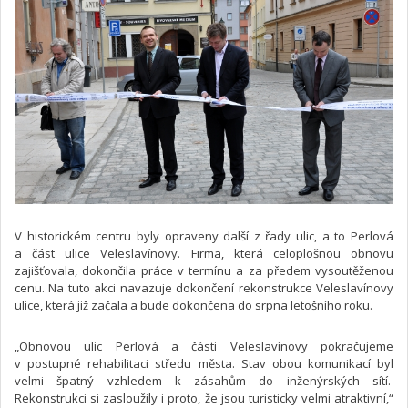
V historickém centru byly opraveny další z řady ulic, a to Perlová
a část ulice Veleslavínovy. Firma, která celoplošnou obnovu
zajišťovala, dokončila práce v termínu a za předem vysoutěženou
cenu. Na tuto akci navazuje dokončení rekonstrukce Veleslavínovy
ulice, která již začala a bude dokončena do srpna letošního roku.
„Obnovou ulic Perlová a části Veleslavínovy pokračujeme
v postupné rehabilitaci středu města. Stav obou komunikací byl
velmi špatný vzhledem k zásahům do inženýrských sítí.
Rekonstrukci si zasloužily i proto, že jsou turisticky velmi atraktivní,“