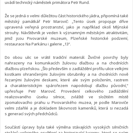
uvádí technický náměstek primátora Petr Rund.
Že se jedná o velmi důležitou část historického jádra, připomíná také
městský památkář Petr Marovič: „Tento úsek propojuje dříve
upravená veřejná prostranství, jako je například okolí Mlýnské
strouhy. Návštěvník je veden k významným městským atraktivitám,
jimiž jsou Pivovarské muzeum, Plzeňské historické podzemí,
restaurace Na Parkánu i galerie „13“.
Do obou ulic se vrátil tradiční materiál. Živičné povrchy byly
nahrazeny na komunikacích žulovou dlažbou a na chodnících
dlažbou plzeňskou. „Šlo především o zadláždění profilu ulice velkými
kostkami ohraničenými žulovými obrubníky a na chodnících nově
řezanými žulovými deskami, které ale svým položením, rastrem
a charakteristickým spárořezem napodobují dlažbu původní,“
upřesňuje Petr Marovič. Provedení celkového zadláždění
realizovaného úseku silnice, zvláště ve složitém místě
zpomalovacího prahu u Pivovarského muzea, je podle Maroviče
velmi zdařilé a je dokladem šikovnosti kameníků, která si nezadá
s generací svých předchůdců.
Součástí úpravy byla také výměna stávajících vysokých silničních
stožárů veřejného osvětlení za historizující lucerny, které se svým