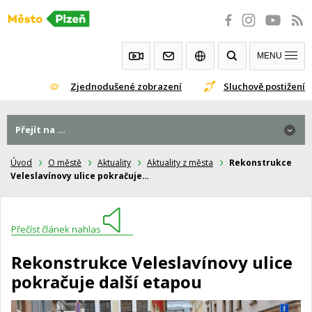
Přeskočit
na
obsah
MENU
Zjednodušené zobrazení
Sluchově postižení
Přejít na ...
Úvod
O městě
Aktuality
Aktuality z města
Rekonstrukce
Veleslavínovy ulice pokračuje…
Přečíst článek nahlas
Rekonstrukce Veleslavínovy ulice
pokračuje další etapou