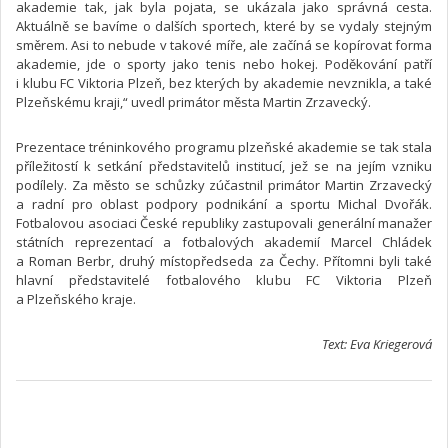
akademie tak, jak byla pojata, se ukázala jako správná cesta.
Aktuálně se bavíme o dalších sportech, které by se vydaly stejným
směrem. Asi to nebude v takové míře, ale začíná se kopírovat forma
akademie, jde o sporty jako tenis nebo hokej. Poděkování patří
i klubu FC Viktoria Plzeň, bez kterých by akademie nevznikla, a také
Plzeňskému kraji,“ uvedl primátor města Martin Zrzavecký.
Prezentace tréninkového programu plzeňské akademie se tak stala
příležitostí k setkání představitelů institucí, jež se na jejím vzniku
podílely. Za město se schůzky zúčastnil primátor Martin Zrzavecký
a radní pro oblast podpory podnikání a sportu Michal Dvořák.
Fotbalovou asociaci České republiky zastupovali generální manažer
státních reprezentací a fotbalových akademií Marcel Chládek
a Roman Berbr, druhý místopředseda za Čechy. Přítomni byli také
hlavní představitelé fotbalového klubu FC Viktoria Plzeň
a Plzeňského kraje.
Text: Eva Kriegerová