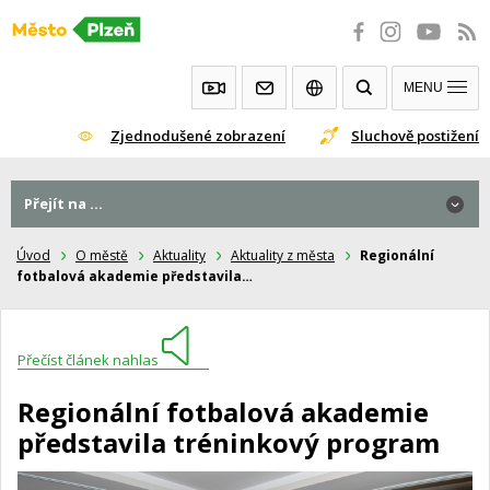
Přeskočit
na
obsah
MENU
Zjednodušené zobrazení
Sluchově postižení
Přejít na ...
Úvod
O městě
Aktuality
Aktuality z města
Regionální
fotbalová akademie představila…
Přečíst článek nahlas
Regionální fotbalová akademie
představila tréninkový program