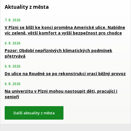
Aktuality z města
7. 8. 2026
V Plzni se blíží ke konci proměna Americké ulice. Nabídne
víc zeleně, větší komfort a vyšší bezpečnost pro chodce
6. 8. 2026
Pozor: Období nepříznivých klimatických podmínek
přetrvává
6. 8. 2026
Do ulice na Roudné se po rekonstrukci vrací běžný provoz
6. 8. 2026
Na univerzitu v Plzni mohou nastoupit děti, pracující i
senioři
Další aktuality z města