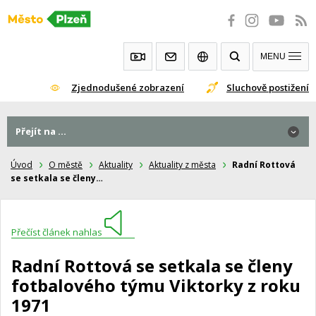
Přeskočit
na
obsah
MENU
Zjednodušené zobrazení
Sluchově postižení
Přejít na ...
Úvod
O městě
Aktuality
Aktuality z města
Radní Rottová
se setkala se členy…
Přečíst článek nahlas
Radní Rottová se setkala se členy
fotbalového týmu Viktorky z roku
1971