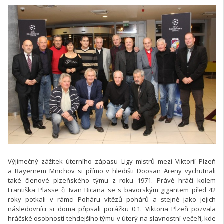
Výjimečný zážitek úterního zápasu Ligy mistrů mezi Viktorií Plzeň
a Bayernem Mnichov si přímo v hledišti Doosan Areny vychutnali
také členové plzeňského týmu z roku 1971. Právě hráči kolem
Františka Plasse či Ivan Bicana se s bavorským gigantem před 42
roky potkali v rámci Poháru vítězů pohárů a stejně jako jejich
následovníci si doma připsali porážku 0:1. Viktoria Plzeň pozvala
hráčské osobnosti tehdejšího týmu v úterý na slavnostní večeři, kde