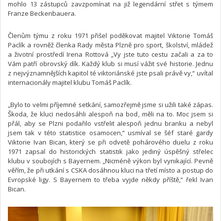
mohlo 13 zástupců zavzpomínat na již legendární střet s týmem
Franze Beckenbauera.
Členům týmu z roku 1971 přišel poděkovat majitel Viktorie Tomáš
Paclík a rovněž členka Rady města Plzně pro sport, školství, mládež
a životní prostředí Irena Rottová „Vy jste tuto cestu začali a za to
Vám patří obrovský dík. Každý klub si musí vážit své historie. Jednu
z nejvýznamnějších kapitol té viktoriánské jste psali právě vy,“ uvítal
internacionály majitel klubu Tomáš Paclík.
„Bylo to velmi příjemné setkání, samozřejmě jsme si užili také zápas.
Škoda, že kluci nedosáhli alespoň na bod, měli na to. Moc jsem si
přál, aby se Plzni podařilo vstřelit alespoň jednu branku a nebyl
jsem tak v této statistice osamocen,“ usmíval se šéf staré gardy
Viktorie Ivan Bican, který se při odvetě pohárového duelu z roku
1971 zapsal do historických statistik jako jediný úspěšný střelec
klubu v soubojích s Bayernem. „Nicméně výkon byl vynikající. Pevně
věřím, že při utkání s CSKA dosáhnou kluci na třetí místo a postup do
Evropské ligy. S Bayernem to třeba vyjde někdy příště,“ řekl Ivan
Bican.