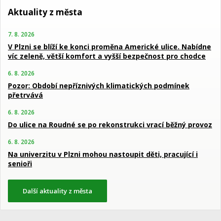
Aktuality z města
7. 8. 2026
V Plzni se blíží ke konci proměna Americké ulice. Nabídne
víc zeleně, větší komfort a vyšší bezpečnost pro chodce
6. 8. 2026
Pozor: Období nepříznivých klimatických podmínek
přetrvává
6. 8. 2026
Do ulice na Roudné se po rekonstrukci vrací běžný provoz
6. 8. 2026
Na univerzitu v Plzni mohou nastoupit děti, pracující i
senioři
Další aktuality z města