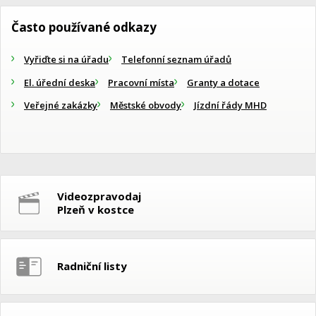
Často používané odkazy
Vyřiďte si na úřadu
Telefonní seznam úřadů
El. úřední deska
Pracovní místa
Granty a dotace
Veřejné zakázky
Městské obvody
Jízdní řády MHD
Videozpravodaj
Plzeň v kostce
Radniční listy