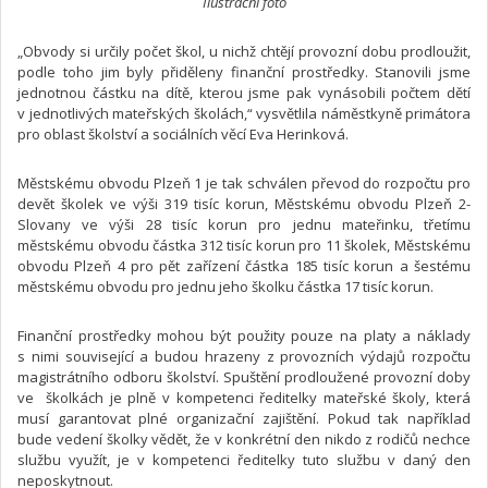
Ilustrační foto
„Obvody si určily počet škol, u nichž chtějí provozní dobu prodloužit,
podle toho jim byly přiděleny finanční prostředky. Stanovili jsme
jednotnou částku na dítě, kterou jsme pak vynásobili počtem dětí
v jednotlivých mateřských školách,“ vysvětlila náměstkyně primátora
pro oblast školství a sociálních věcí Eva Herinková.
Městskému obvodu Plzeň 1 je tak schválen převod do rozpočtu pro
devět školek ve výši 319 tisíc korun, Městskému obvodu Plzeň 2-
Slovany ve výši 28 tisíc korun pro jednu mateřinku, třetímu
městskému obvodu částka 312 tisíc korun pro 11 školek, Městskému
obvodu Plzeň 4 pro pět zařízení částka 185 tisíc korun a šestému
městskému obvodu pro jednu jeho školku částka 17 tisíc korun.
Finanční prostředky mohou být použity pouze na platy a náklady
s nimi související a budou hrazeny z provozních výdajů rozpočtu
magistrátního odboru školství. Spuštění prodloužené provozní doby
ve školkách je plně v kompetenci ředitelky mateřské školy, která
musí garantovat plné organizační zajištění. Pokud tak například
bude vedení školky vědět, že v konkrétní den nikdo z rodičů nechce
službu využít, je v kompetenci ředitelky tuto službu v daný den
neposkytnout.