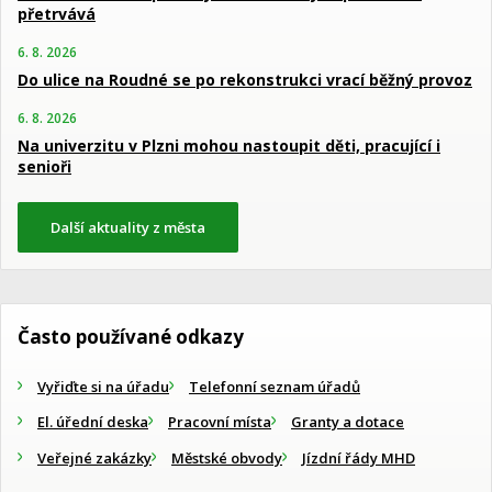
přetrvává
6. 8. 2026
Do ulice na Roudné se po rekonstrukci vrací běžný provoz
6. 8. 2026
Na univerzitu v Plzni mohou nastoupit děti, pracující i
senioři
Další aktuality z města
Často používané odkazy
Vyřiďte si na úřadu
Telefonní seznam úřadů
El. úřední deska
Pracovní místa
Granty a dotace
Veřejné zakázky
Městské obvody
Jízdní řády MHD