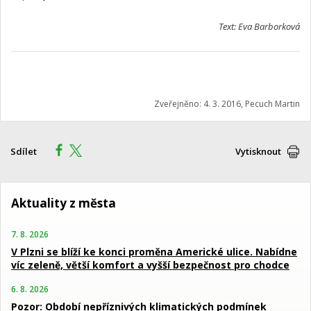
Text: Eva Barborková
Zveřejněno: 4. 3. 2016, Pecuch Martin
Sdílet
Vytisknout
Aktuality z města
7. 8. 2026
V Plzni se blíží ke konci proměna Americké ulice. Nabídne
víc zeleně, větší komfort a vyšší bezpečnost pro chodce
6. 8. 2026
Pozor: Období nepříznivých klimatických podmínek