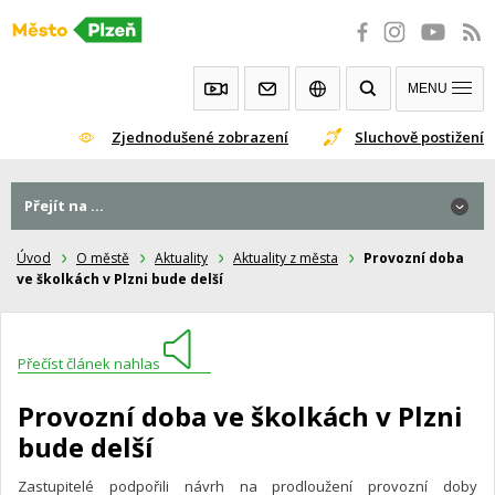
Přeskočit
na
obsah
MENU
Zjednodušené zobrazení
Sluchově postižení
Přejít na ...
Úvod
O městě
Aktuality
Aktuality z města
Provozní doba
ve školkách v Plzni bude delší
Přečíst článek nahlas
Provozní doba ve školkách v Plzni
bude delší
Zastupitelé podpořili návrh na prodloužení provozní doby