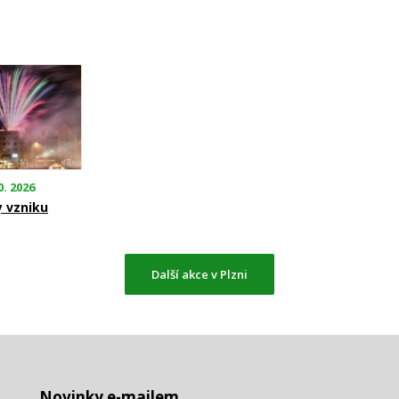
0. 2026
y vzniku
Další akce v Plzni
Novinky e-mailem