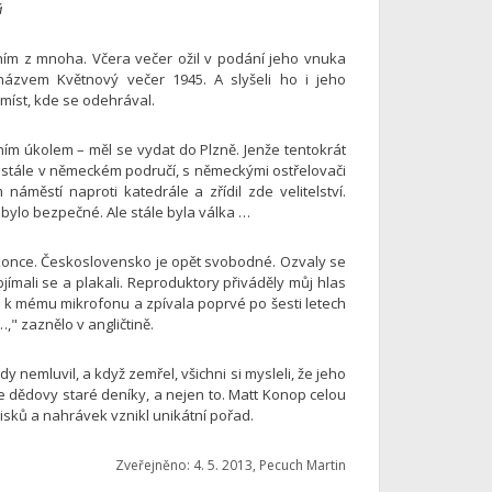
á
ním z mnoha. Včera večer ožil v podání jeho vnuka
zvem Květnový večer 1945. A slyšeli ho i jeho
 míst, kde se odehrával.
ím úkolem – měl se vydat do Plzně. Jenže tentokrát
o stále v německém područí, s německými ostřelovači
náměstí naproti katedrále a zřídil zde velitelství.
 bylo bezpečné. Ale stále byla válka …
konce. Československo je opět svobodné. Ozvaly se
jímali se a plakali. Reproduktory přiváděly můj hlas
la k mému mikrofonu a zpívala poprvé po šesti letech
," zaznělo v angličtině.
nemluvil, a když zemřel, všichni si mysleli, že jeho
ne dědovy staré deníky, a nejen to. Matt Konop celou
pisků a nahrávek vznikl unikátní pořad.
Zveřejněno: 4. 5. 2013, Pecuch Martin