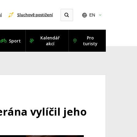
í
Sluchově postižení
EN
Kalendář
Pro
Sport
akcí
turisty
rána vylíčil jeho