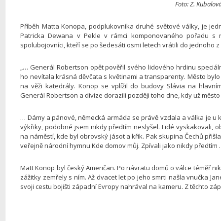
Foto: Z. Kubalov
Příběh Matta Konopa, podplukovníka druhé světové války, je jed
Patricka Dewana v Pekle v rámci komponovaného pořadu s ná
spolubojovníci, kteří se po šedesáti osmi letech vrátili do jednoho z
„… Generál Robertson opět pověřil svého lidového hrdinu speciáln
ho nevítala krásná děvčata s květinami a transparenty. Město byl
na věži katedrály. Konop se vplížil do budovy Slávia na hlavním 
Generál Robertson a divize dorazili později toho dne, kdy už město
… Dámy a pánové, německá armáda se právě vzdala a válka je u 
výkřiky, podobné jsem nikdy předtím neslyšel. Lidé vyskakovali, ob
na náměstí, kde byl obrovský jásot a křik. Pak skupina Čechů přiš
veřejně národní hymnu Kde domov můj. Zpívali jako nikdy předtím …
Matt Konop byl český Američan. Po návratu domů o válce téměř nikdy 
zážitky zemřely s ním. Až dvacet let po jeho smrti našla vnučka Ja
svoji cestu bojišti západní Evropy nahrával na kameru. Z těchto zá