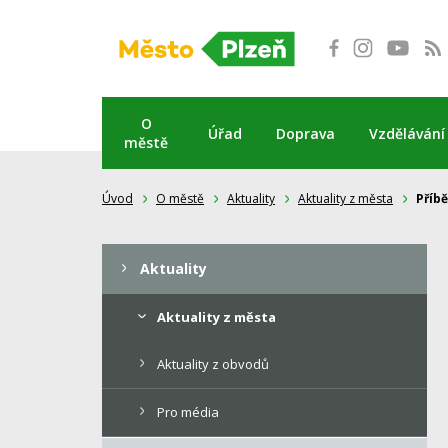
Přeskočit
na
obsah
O
Úřad
Doprava
Vzdělávání
městě
Úvod
O městě
Aktuality
Aktuality z města
Příb
Aktuality
Aktuality z města
Aktuality z obvodů
Pro média