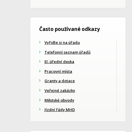
Často používané odkazy
Vyřiďte si na úřadu
Telefonní seznam úřadů
El. úřední deska
Pracovní místa
Granty a dotace
Veřejné zakázky
Městské obvody
Jízdní řády MHD