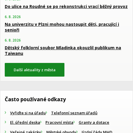
Do ulice na Roudné se po rekonstrukci vrací běžný provoz
6. 8. 2026
Na univerzitu v Plzni mohou nastoupit děti, pracující i
senioři
6. 8. 2026
Dětský folklorní soubor Mladinka okouzlil publikum na
Taiwanu
Další aktuality z města
Často používané odkazy
Vyřiďte si na úřadu
Telefonní seznam úřadů
El. úřední deska
Pracovní místa
Granty a dotace
Veřejné zakázky
Městské obvody
Jízdní řády MHD