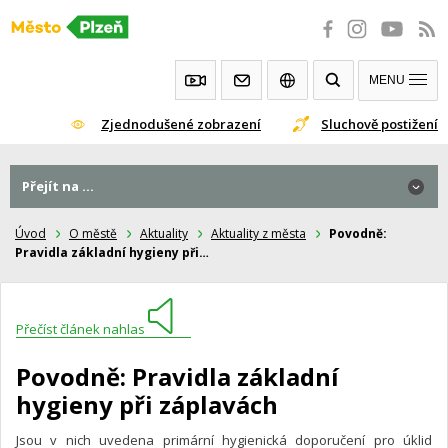
Přeskočit
na
obsah
MENU
Zjednodušené zobrazení
Sluchově postižení
Přejít na ...
Úvod
O městě
Aktuality
Aktuality z města
Povodně:
Pravidla základní hygieny při…
Přečíst článek nahlas
Povodně: Pravidla základní
hygieny při záplavách
Jsou v nich uvedena primární hygienická doporučení pro úklid