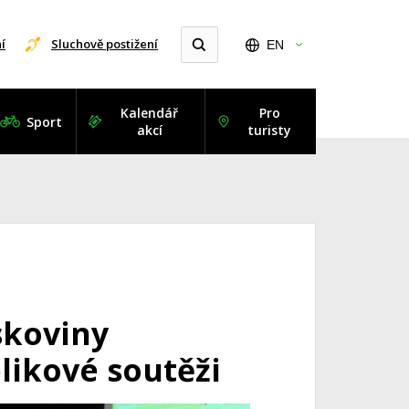
í
Sluchově postižení
EN
Kalendář
Pro
Sport
akcí
turisty
skoviny
likové soutěži