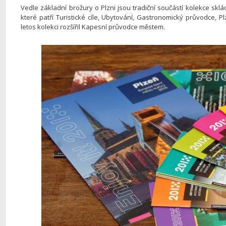
Vedle základní brožury o Plzni jsou tradiční součástí kolekce sk
které patří Turistické cíle, Ubytování, Gastronomický průvodce, P
letos kolekci rozšířil Kapesní průvodce městem.