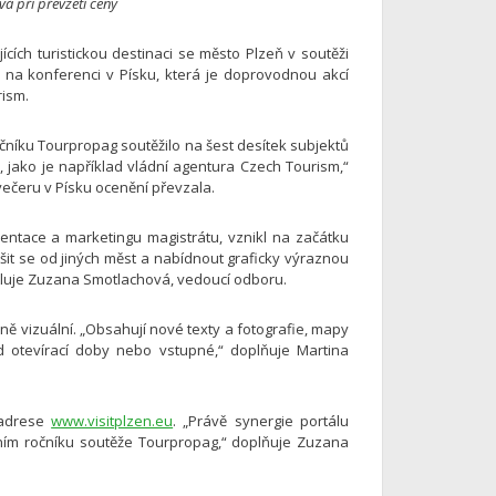
á při převzetí ceny
cích turistickou destinaci se město Plzeň v soutěži
y na konferenci v Písku, která je doprovodnou akcí
rism.
ročníku Tourpropag soutěžilo na šest desítek subjektů
n, jako je například vládní agentura Czech Tourism,“
ečeru v Písku ocenění převzala.
entace a marketingu magistrátu, vznikl na začátku
išit se od jiných měst a nabídnout graficky výraznou
větluje Zuzana Smotlachová, vedoucí odboru.
ně vizuální. „Obsahují nové texty a fotografie, mapy
ad otevírací doby nebo vstupné,“ doplňuje Martina
a adrese
www.visitplzen.eu
. „Právě synergie portálu
ním ročníku soutěže Tourpropag,“ doplňuje Zuzana