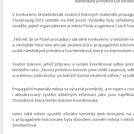
Náměstkyně primátora Eva Herinkov
V konkurenci šestašedesáti souborů tiskových materiálů propagují
Tourpropag 2013 umístilo na třetí pozici. Výsledky byly vyhlášen
soutěže, jejímž organizátorem je město Písek a agentura CzechTou
„Těší mě, že se Plzeň prosadila v tak silné konkurenci. V letošním 
a nechyběli mezi nimi ani tak zkušení tvůrci propagačních tiskovi
uvádí náměstkyně primátora Eva Herinková, která na slavnostním v
Soubor tiskovin, jehož přípravu a vydání koordinoval odbor prez
letošního roku. „Novou podobou tiskovin jsme chtěli zaujmout, odl
a ucelenou sadu brožur, po kterých turista intuitivně sáhne,“ vys
Propagační materiály města se výrazně proměnily, a to nejen v rovi
i aktualizovaný systém užitečných informací, jako jsou napříkl
Chomátová, která tvorbu tiskovin koordinovala.
Letos také město spustilo oficiální turistický web dostupný n
s propagačními tiskovinami byla důvodem ocenění města v letoš
Smotlachová.