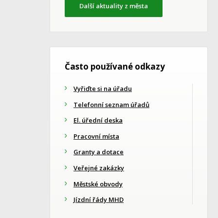
Další aktuality z města
Často používané odkazy
Vyřiďte si na úřadu
Telefonní seznam úřadů
El. úřední deska
Pracovní místa
Granty a dotace
Veřejné zakázky
Městské obvody
Jízdní řády MHD