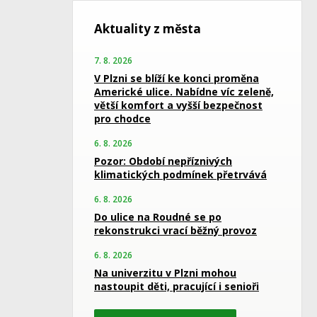
Aktuality z města
7. 8. 2026
V Plzni se blíží ke konci proměna
Americké ulice. Nabídne víc zeleně,
větší komfort a vyšší bezpečnost
pro chodce
6. 8. 2026
Pozor: Období nepříznivých
klimatických podmínek přetrvává
6. 8. 2026
Do ulice na Roudné se po
rekonstrukci vrací běžný provoz
6. 8. 2026
Na univerzitu v Plzni mohou
nastoupit děti, pracující i senioři