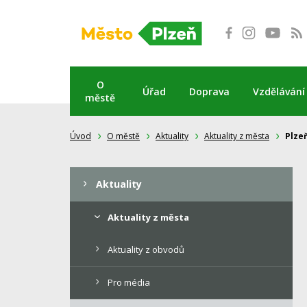
Přeskočit
na
obsah
O
Úřad
Doprava
Vzdělávání
městě
Úvod
O městě
Aktuality
Aktuality z města
Plze
Aktuality
Aktuality z města
Aktuality z obvodů
Pro média