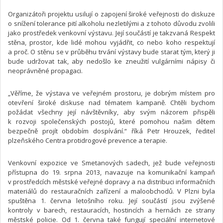
Organizátoři projektu usilují o zapojení široké veřejnosti do diskuze
o snížení tolerance pití alkoholu nezletilými a z tohoto důvodu zvolili
jako prostředek venkovní výstavu. Její součástí je takzvaná Respekt
stěna, prostor, kde lidé mohou vyjádřit, co nebo koho respektují
a proč. O stěnu se v průběhu trvání výstavy bude starat tým, který ji
bude udržovat tak, aby nedošlo ke zneužití vulgárními nápisy či
neoprávněné propagaci.
„Věříme, že výstava ve veřejném prostoru, je dobrým místem pro
otevření široké diskuse nad tématem kampaně. Chtěli bychom
požádat všechny její návštěvníky, aby svým názorem přispěli
k rozvoji společenských postojů, které pomohou našim dětem
bezpečně projít obdobím dospívání.“ říká Petr Hrouzek, ředitel
plzeňského Centra protidrogové prevence a terapie.
Venkovní expozice ve Smetanových sadech, jež bude veřejnosti
přístupna do 19. srpna 2013, navazuje na komunikační kampaň
v prostředcích městské veřejné dopravy a na distribuci informačních
materiálů do restauračních zařízení a maloobchodů. V Plzni byla
spuštěna 1. června letošního roku. Její součástí jsou zvýšené
kontroly v barech, restauracích, hostincích a hernách ze strany
městské policie. Od 1. června také fungují speciální internetové