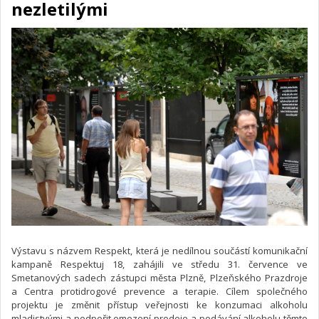
nezletilými
Výstavu s názvem Respekt, která je nedílnou součástí komunikační
kampaně Respektuj 18, zahájili ve středu 31. července ve
Smetanových sadech zástupci města Plzně, Plzeňského Prazdroje
a Centra protidrogové prevence a terapie. Cílem společného
projektu je změnit přístup veřejnosti ke konzumaci alkoholu
mladistvými a podpořit omezení prodeje a podávání alkoholu těmto