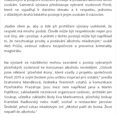
osobám. Samotná výstava představuje vybrané osobnosti Plzně,
které se vyjadřují k danému tématu a k respektu, jednomu
z důležitých druhů lidského postoje k jiným osobám či názorům.
„Naším cílem je, aby si lidé při prohlížení výstavy uvědomili, že
respekt má mnoho podob. Člověk může být respektován nejen pro
své činy, ale i postoje. A jedním z těchto postojů může být například
to, že neschvaluje prodej a podávání alkoholu mladistvým,“ uvádí
Aleš Průša, vedoucí odboru bezpečnosti a prevence kriminality
magistrátu.
Na výstavě se návštěvníci mohou seznámit s postoji vybraných
plzeňských osobností ke konzumaci alkoholu nezletilými. „Oslovili
jsme některé ´plzeňské ikony´, které vzešly z projektu společnosti
Plzeň 2015 a svým životem jsou určitou inspirací pro ostatní,“ uvedla
Drahomíra Mandíková, ředitelka firemních vztahů a komunikace
Plzeňského Prazdroje. Jsou mezi nimi například Jana a Martin
Fojtíčkovi, zakladatelé neziskové organizace Ledovec, architekt Jan
Soukup, učitelka základní školy Eva Markvartová, plzeňský biskup
František Radkovský nebo malíř, sochař a restaurátor Jaroslav
Šindelář, jehož vzkaz mladistvým zní: „Alkohol patří do života. Život
nepatří do alkoholu.“