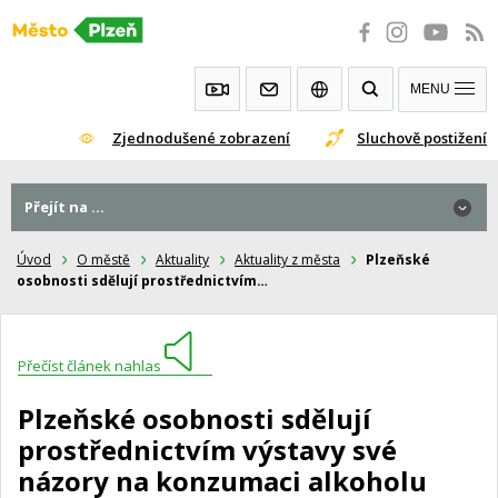
Přeskočit
na
obsah
MENU
Zjednodušené zobrazení
Sluchově postižení
Přejít na ...
Úvod
O městě
Aktuality
Aktuality z města
Plzeňské
osobnosti sdělují prostřednictvím…
Přečíst článek nahlas
Plzeňské osobnosti sdělují
prostřednictvím výstavy své
názory na konzumaci alkoholu