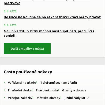
přetrvává
6. 8. 2026
Do ulice na Roudné se po rekonstrukci vrací běžný provoz
6. 8. 2026
Na univerzitu v Plzni mohou nastoupit děti, pracující i
senioři
Další aktuality z města
Často používané odkazy
Vyřiďte si na úřadu
Telefonní seznam úřadů
El. úřední deska
Pracovní místa
Granty a dotace
Veřejné zakázky
Městské obvody
Jízdní řády MHD