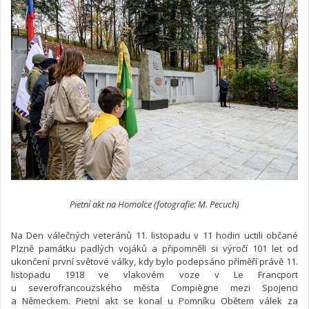
Pietní akt na Homolce (fotografie: M. Pecuch)
Na Den válečných veteránů 11. listopadu v 11 hodin uctili občané
Plzně památku padlých vojáků a připomněli si výročí 101 let od
ukončení první světové války, kdy bylo podepsáno příměří právě 11.
listopadu 1918 ve vlakovém voze v Le Francport
u severofrancouzského města Compiègne mezi Spojenci
a Německem. Pietní akt se konal u Pomníku Obětem válek za