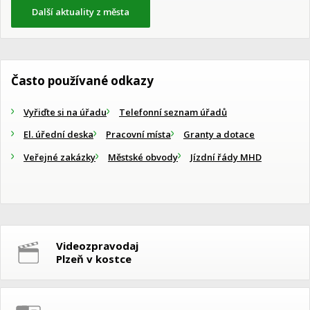
Další aktuality z města
Často používané odkazy
Vyřiďte si na úřadu
Telefonní seznam úřadů
El. úřední deska
Pracovní místa
Granty a dotace
Veřejné zakázky
Městské obvody
Jízdní řády MHD
Videozpravodaj
Plzeň v kostce