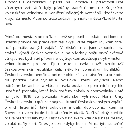
svobodu a demokracii v parku na Homolce. U příležitosti Dne
válečných veteránů byly předány pamětní medaile Krajského
vojenského velitelství a Sdružení válečných veteránů Plzeňského
kraje. Za město Plzeň se akce zúčastnil primátor města Plzně Martin
Baxa.
Primátora města Martina Baxu, jenž se pietního setkání na Homolce
účastní pravidelně, především těší zvyšující se zájem lidí, kteří chtějí
uctít památku padlých vojáků. „V loňském roce jsme vzpomínali na
stoleté výročí Československa a na všechny oběti první světové
války, dnes bych rád připomněl vojáky, kteří zůstávají skryti v historii.
Velmi krátce po 28. říjnu 1918 musela nově vzniknuvší
československá republika čelit několika vojenským konfliktům.
Československo nemělo a ani nemohlo mít svoji utvořenou armádu.
Na podzim 1918 vyhlásila okrajová území obývaná Němci
odtrženecké ambice a vláda musela poslat do pohraničí narychlo
utvořené jednotky, které byly tvořeny sokoly a dobrovolníky. Poté
na jaře 1919 se pokusilo Maďarsko vytrhnout Horní Uhry
Československu. Opět zde bojovali kromě československých vojáků,
prvních legionářů, také sokolové a další dobrovolníci, kteří na
Slovensku velmi tvrdě čelili útokům Maďarů. Další válečný konflikt
právě před 100 lety byl o Těšínsko s Polskem, kde další naše desítky
vojáků našly smrt. Dnes je den, kdybychom měli na tyto statečné