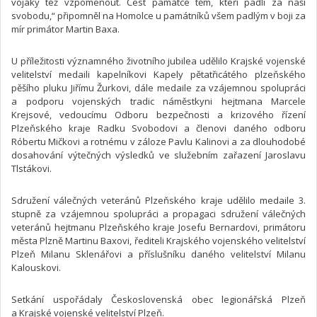
vojáky též vzpomenout. Čest památce těm, kteří padli za naši
svobodu,“ připomněl na Homolce u památníků všem padlým v boji za
mír primátor Martin Baxa.
U příležitosti významného životního jubilea udělilo Krajské vojenské
velitelství medaili kapelníkovi Kapely pětatřicátého plzeňského
pěšího pluku Jiřímu Žurkovi, dále medaile za vzájemnou spolupráci
a podporu vojenských tradic náměstkyni hejtmana Marcele
Krejsové, vedoucímu Odboru bezpečnosti a krizového řízení
Plzeňského kraje Radku Svobodovi a členovi daného odboru
Róbertu Mičkovi a rotnému v záloze Pavlu Kalinovi a za dlouhodobé
dosahování výtečných výsledků ve služebním zařazení Jaroslavu
Tlstákovi.
Sdružení válečných veteránů Plzeňského kraje udělilo medaile 3.
stupně za vzájemnou spolupráci a propagaci sdružení válečných
veteránů hejtmanu Plzeňského kraje Josefu Bernardovi, primátoru
města Plzně Martinu Baxovi, řediteli Krajského vojenského velitelství
Plzeň Milanu Sklenářovi a příslušníku daného velitelství Milanu
Kalouskovi.
Setkání uspořádaly Československá obec legionářská Plzeň
a Krajské vojenské velitelství Plzeň.