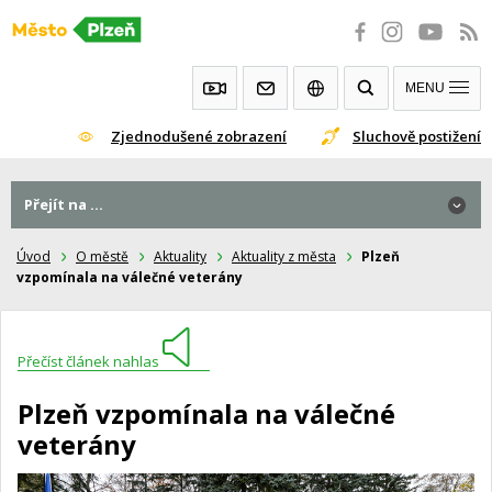
Přeskočit
na
obsah
MENU
Zjednodušené zobrazení
Sluchově postižení
Přejít na ...
Úvod
O městě
Aktuality
Aktuality z města
Plzeň
vzpomínala na válečné veterány
Přečíst článek nahlas
Plzeň vzpomínala na válečné
veterány