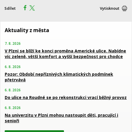
Sdílet
Vytisknout
Aktuality z města
7. 8. 2026
V Plzni se blíží ke konci proměna Americké ulice. Nabídne
víc zeleně, větší komfort a vyšší bezpečnost pro chodce
6. 8. 2026
Pozor: Období nepříznivých klimatických podmínek
přetrvává
6. 8. 2026
Do ulice na Roudné se po rekonstrukci vrací běžný provoz
6. 8. 2026
Na univerzitu v Plzni mohou nastoupit děti, pracující i
senioři